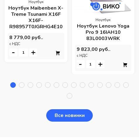
Ноутбук
Ноутбук Maibenben X-
Treme Tsunami X16F
X16F-
Ноутбук
Ноутбук Lenovo Yoga
R98957T0JGRHG4E10
Pro 9 16IAH10
8 779,00 руб..
83L0003WRK
c НДС
9 823,00 руб..
-
+
c НДС
-
+
Все новинки