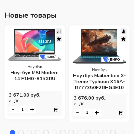
Новые товары
Ноутбук
Ноутбук
Ноутбук MSI Modern
Ноутбук Maibenben X-
14 F1MG-815XRU
Treme Typhoon X16A-
R777350F2RHG4E10
3 671,00 руб..
3 676,00 руб..
c НДС
c НДС
-
+
-
+