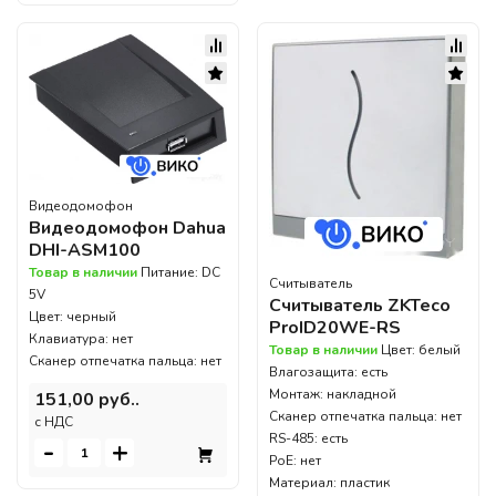
Видеодомофон
Видеодомофон Dahua
DHI-ASM100
Товар в наличии
Питание: DC
Считыватель
5V
Считыватель ZKTeco
Цвет: черный
ProID20WE-RS
Клавиатура: нет
Товар в наличии
Цвет: белый
Сканер отпечатка пальца: нет
Влагозащита: есть
Монтаж: накладной
151,00 руб..
Сканер отпечатка пальца: нет
c НДС
RS-485: есть
-
+
PoE: нет
Материал: пластик