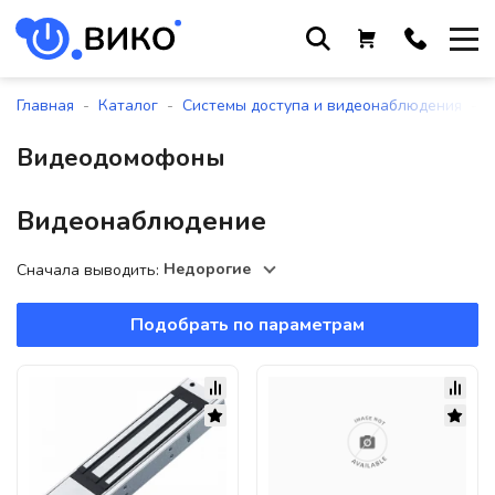
Работаем с 9 до 17:30
с понедельника по пятницу
-
-
-
Главная
Каталог
Системы доступа и видеонаблюдения
+375 44 564 01 13
Видеодомофоны
+375 29 861 18 28
+375 17 388 09 96
Видеонаблюдение
Недорогие
Сначала выводить:
По всем вопросам
sales@viko-t.by
Подобрать по параметрам
Оплата и доставка
Контакты
220118, г. Минск, ул. Крупской, д.
17, пом. 38, оф. №1