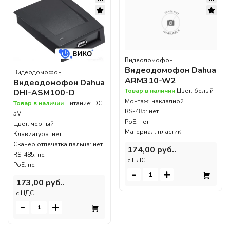
Видеодомофон
Видеодомофон Dahua
Видеодомофон
ARM310-W2
Видеодомофон Dahua
Товар в наличии
Цвет: белый
DHI-ASM100-D
Монтаж: накладной
Товар в наличии
Питание: DC
RS-485: нет
5V
PoE: нет
Цвет: черный
Материал: пластик
Клавиатура: нет
Сканер отпечатка пальца: нет
174,00 руб..
RS-485: нет
c НДС
PoE: нет
-
+
173,00 руб..
c НДС
-
+