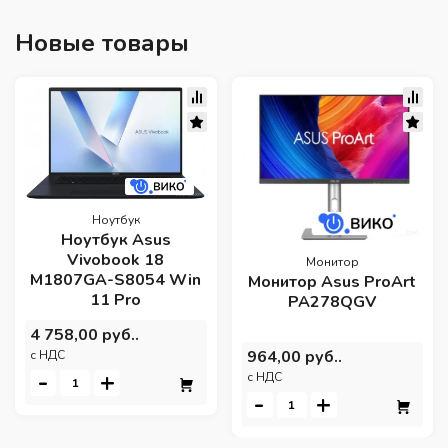
Новые товары
Ноутбук
Ноутбук Asus
Vivobook 18
Монитор
M1807GA-S8054 Win
Монитор Asus ProArt
11 Pro
PA278QGV
4 758,00 руб..
964,00 руб..
c НДС
-
+
c НДС
-
+