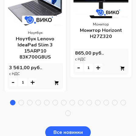
Монитор
Монитор Horizont
Ноутбук
H27Z320
Ноутбук Lenovo
IdeaPad Slim 3
15ARP10
865,00 руб..
83K700G8US
c НДС
-
+
3 561,00 руб..
c НДС
-
+
Все новинки