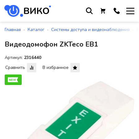
Работаем с 9 до 17:30
с понедельника по пятницу
-
-
-
Главная
Каталог
Системы доступа и видеонаблюдения
+375 44 564 01 13
Видеодомофон ZKTeco EB1
+375 29 861 18 28
+375 17 388 09 96
Артикул:
2316440
Сравнить
В избранное
По всем вопросам
sales@viko-t.by
Оплата и доставка
Контакты
220118, г. Минск, ул. Крупской, д.
17, пом. 38, оф. №1