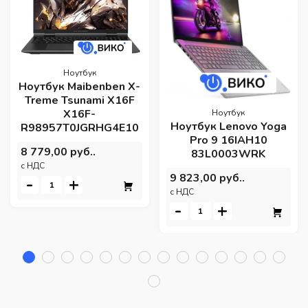
Ноутбук
Ноутбук Maibenben X-
Treme Tsunami X16F
X16F-
Ноутбук
Ноутбук Lenovo Yoga
R98957T0JGRHG4E10
Pro 9 16IAH10
8 779,00 руб..
83L0003WRK
c НДС
9 823,00 руб..
-
+
c НДС
-
+