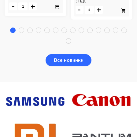
c НДС
-
+
-
+
Все новинки