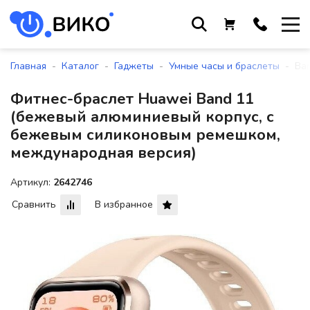
Работаем с 9 до 17:30
с понедельника по пятницу
-
-
-
-
Главная
Каталог
Гаджеты
Умные часы и браслеты
Ba
+375 44 564 01 13
Фитнес-браслет Huawei Band 11
+375 29 861 18 28
(бежевый алюминиевый корпус, с
+375 17 388 09 96
бежевым силиконовым ремешком,
международная версия)
Артикул:
2642746
По всем вопросам
sales@viko-t.by
Сравнить
В избранное
Оплата и доставка
Контакты
220118, г. Минск, ул. Крупской, д.
17, пом. 38, оф. №1