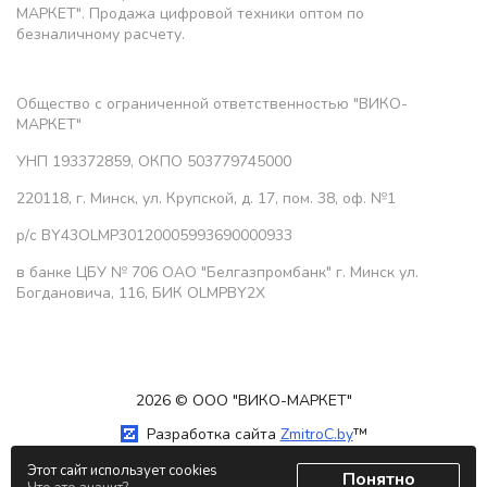
МАРКЕТ". Продажа цифровой техники оптом по
безналичному расчету.
Общество с ограниченной ответственностью "ВИКО-
МАРКЕТ"
УНП 193372859, ОКПО 503779745000
220118, г. Минск, ул. Крупской, д. 17, пом. 38, оф. №1
р/с BY43OLMP30120005993690000933
в банке ЦБУ № 706 ОАО "Белгазпромбанк" г. Минск ул.
Богдановича, 116, БИК OLMPBY2X
2026 © ООО "ВИКО-МАРКЕТ"
Разработка сайта
ZmitroC.by
™
Этот сайт использует cookies
Понятно