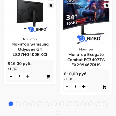
Монитор
Монитор Samsung
Odyssey G4
Монитор
LS27HG400EIXCI
Монитор Exegate
Combat EC3407TA
916,00 руб..
EX299467RUS
c НДС
810,00 руб..
-
+
c НДС
-
+