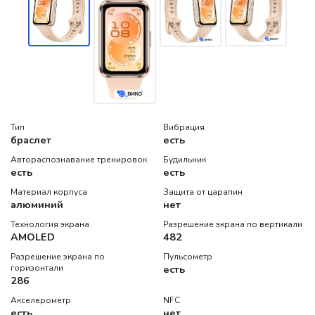
Тип
Вибрация
браслет
есть
Автораспознавание тренировок
Будильник
есть
есть
Материал корпуса
Защита от царапин
алюминий
нет
Технология экрана
Разрешение экрана по вертикали
AMOLED
482
Разрешение экрана по
Пульсометр
горизонтали
есть
286
Акселерометр
NFC
есть
нет