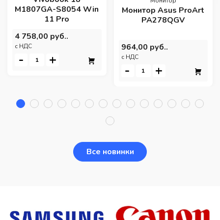
Монитор
M1807GA-S8054 Win
Монитор Asus ProArt
11 Pro
PA278QGV
4 758,00 руб..
964,00 руб..
c НДС
-
+
c НДС
-
+
Все новинки