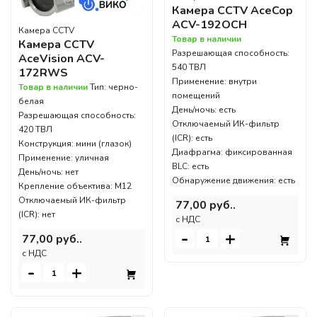
Камера CCTV AceCop
ACV-192OCH
Камера CCTV
Товар в наличии
Камера CCTV
Разрешающая способность:
AceVision ACV-
540 ТВЛ
172RWS
Применение: внутри
Товар в наличии
Тип: черно-
помещений
белая
День/ночь: есть
Разрешающая способность:
Отключаемый ИК-фильтр
420 ТВЛ
(ICR): есть
Конструкция: мини (глазок)
Диафрагма: фиксированная
Применение: уличная
BLC: есть
День/ночь: нет
Обнаружение движения: есть
Крепление объектива: M12
Отключаемый ИК-фильтр
77,00 руб..
(ICR): нет
c НДС
-
+
77,00 руб..
c НДС
-
+