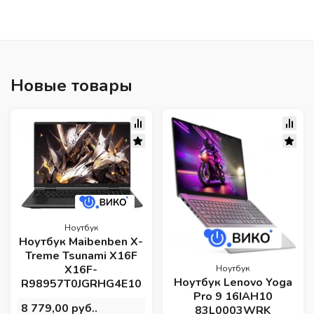
Новые товары
Ноутбук
Ноутбук Maibenben X-
Treme Tsunami X16F
X16F-
Ноутбук
Ноутбук Lenovo Yoga
R98957T0JGRHG4E10
Pro 9 16IAH10
8 779,00 руб..
83L0003WRK