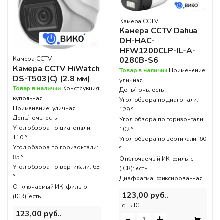
Камера CCTV
Камера CCTV Dahua
DH-HAC-
HFW1200CLP-IL-A-
Камера CCTV
0280B-S6
Камера CCTV HiWatch
Товар в наличии
Применение:
DS-T503(C) (2.8 мм)
уличная
Товар в наличии
Конструкция:
День/ночь: есть
купольная
Угол обзора по диагонали:
Применение: уличная
129 °
День/ночь: есть
Угол обзора по горизонтали:
Угол обзора по диагонали:
102 °
110 °
Угол обзора по вертикали: 60
Угол обзора по горизонтали:
°
85 °
Отключаемый ИК-фильтр
Угол обзора по вертикали: 63
(ICR): есть
°
Диафрагма: фиксированная
Отключаемый ИК-фильтр
123,00 руб..
(ICR): есть
c НДС
123,00 руб..
-
+