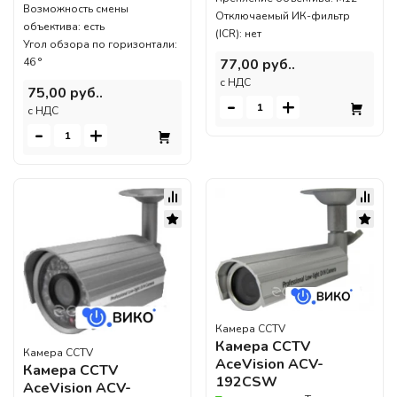
Возможность смены
Отключаемый ИК-фильтр
объектива: есть
(ICR): нет
Угол обзора по горизонтали:
46 °
77,00 руб..
c НДС
75,00 руб..
-
+
c НДС
-
+
Камера CCTV
Камера CCTV
Камера CCTV
AceVision ACV-
Камера CCTV
192CSW
AceVision ACV-