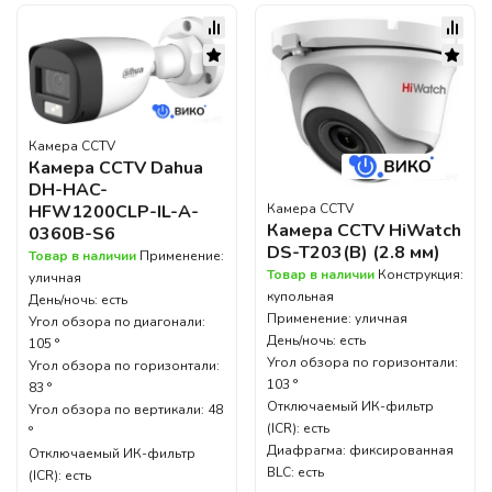
Камера CCTV
Камера CCTV Dahua
DH-HAC-
Камера CCTV
HFW1200CLP-IL-A-
Камера CCTV HiWatch
0360B-S6
DS-T203(B) (2.8 мм)
Товар в наличии
Применение:
Товар в наличии
Конструкция:
уличная
купольная
День/ночь: есть
Применение: уличная
Угол обзора по диагонали:
День/ночь: есть
105 °
Угол обзора по горизонтали:
Угол обзора по горизонтали:
103 °
83 °
Отключаемый ИК-фильтр
Угол обзора по вертикали: 48
(ICR): есть
°
Диафрагма: фиксированная
Отключаемый ИК-фильтр
BLC: есть
(ICR): есть