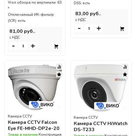
Угол обзора по вертикали: 63
DSS: есть
°
83,00 руб..
Отключаемый ИК-фильтр
c НДС
(ICR): есть
-
+
81,00 руб..
c НДС
-
+
Камера CCTV
Камера CCTV
Камера CCTV Falcon
Камера CCTV HiWatch
Eye FE-MHD-DP2e-20
DS-T233
Товар в наличии
Конструкция:
Товар в наличии
Конструкция: