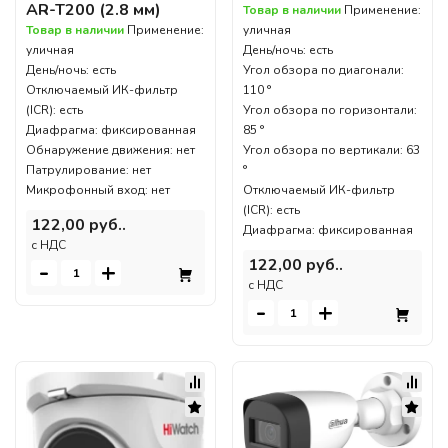
AR-T200 (2.8 мм)
Товар в наличии
Применение:
Товар в наличии
Применение:
уличная
уличная
День/ночь: есть
День/ночь: есть
Угол обзора по диагонали:
Отключаемый ИК-фильтр
110 °
(ICR): есть
Угол обзора по горизонтали:
Диафрагма: фиксированная
85 °
Обнаружение движения: нет
Угол обзора по вертикали: 63
Патрулирование: нет
°
Микрофонный вход: нет
Отключаемый ИК-фильтр
(ICR): есть
122,00 руб..
Диафрагма: фиксированная
c НДС
122,00 руб..
-
+
c НДС
-
+