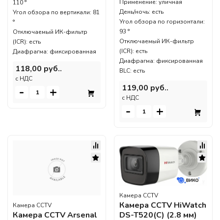
Применение: уличная
110 °
День/ночь: есть
Угол обзора по вертикали: 81
Угол обзора по горизонтали:
°
93 °
Отключаемый ИК-фильтр
Отключаемый ИК-фильтр
(ICR): есть
(ICR): есть
Диафрагма: фиксированная
Диафрагма: фиксированная
118,00 руб..
BLC: есть
c НДС
119,00 руб..
-
+
c НДС
-
+
Камера CCTV
Камера CCTV HiWatch
Камера CCTV
Камера CCTV Arsenal
DS-T520(C) (2.8 мм)