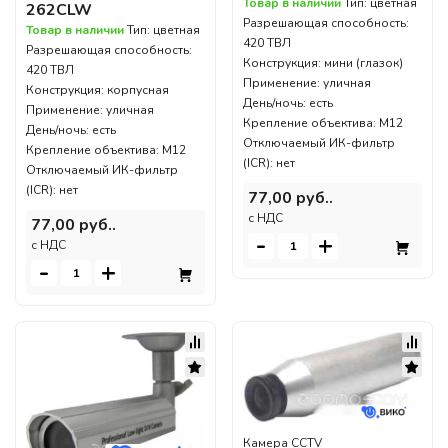
Товар в наличии
Тип: цветная
262CLW
Разрешающая способность:
Товар в наличии
Тип: цветная
420 ТВЛ
Разрешающая способность:
Конструкция: мини (глазок)
420 ТВЛ
Применение: уличная
Конструкция: корпусная
День/ночь: есть
Применение: уличная
Крепление объектива: M12
День/ночь: есть
Отключаемый ИК-фильтр
Крепление объектива: M12
(ICR): нет
Отключаемый ИК-фильтр
(ICR): нет
77,00 руб..
c НДС
77,00 руб..
-
+
c НДС
-
+
Камера CCTV