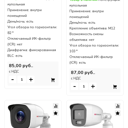
купольная
купольная
Применение: внутри
Применение: внутри
помещений
помещений
День/ночь: есть
День/ночь: есть
Угол обзора по горизонтали:
Крепление объектива: M12
82 °
Возможность смены
Отключаемый ИК-фильтр
объектива: нет
(ICR): нет
Угол обзора по горизонтали:
Диафрагма: фиксированная
103 °
BLC: есть
Отключаемый ИК-фильтр
(ICR): есть
85,00 руб..
c НДС
87,00 руб..
-
+
c НДС
-
+