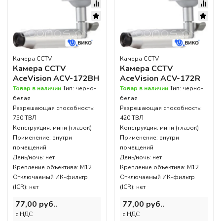
Камера CCTV
Камера CCTV
Камера CCTV
Камера CCTV
AceVision ACV-172BH
AceVision ACV-172R
Товар в наличии
Тип: черно-
Товар в наличии
Тип: черно-
белая
белая
Разрешающая способность:
Разрешающая способность:
750 ТВЛ
420 ТВЛ
Конструкция: мини (глазок)
Конструкция: мини (глазок)
Применение: внутри
Применение: внутри
помещений
помещений
День/ночь: нет
День/ночь: нет
Крепление объектива: M12
Крепление объектива: M12
Отключаемый ИК-фильтр
Отключаемый ИК-фильтр
(ICR): нет
(ICR): нет
77,00 руб..
77,00 руб..
c НДС
c НДС