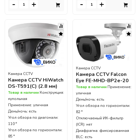
-
+
-
+
Камера CCTV
Камера CCTV Falcon
Камера CCTV
Камера CCTV HiWatch
Eye FE-MHD-BP2e-20
DS-T591(C) (2.8 мм)
Товар в наличии
Применение:
Товар в наличии
Конструкция:
уличная
купольная
День/ночь: есть
Применение: уличная
Угол обзора по горизонтали:
День/ночь: есть
82 °
Угол обзора по диагонали:
Отключаемый ИК-фильтр
110 °
(ICR): нет
Угол обзора по горизонтали:
Диафрагма: фиксированная
85 °
BLC: есть