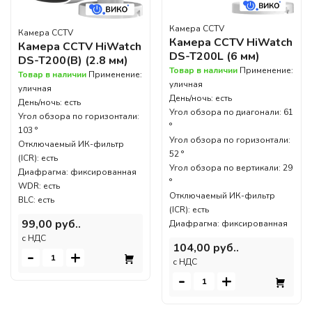
Камера CCTV
Камера CCTV
Камера CCTV HiWatch
Камера CCTV HiWatch
DS-T200L (6 мм)
DS-T200(B) (2.8 мм)
Товар в наличии
Применение:
Товар в наличии
Применение:
уличная
уличная
День/ночь: есть
День/ночь: есть
Угол обзора по диагонали: 61
Угол обзора по горизонтали:
°
103 °
Угол обзора по горизонтали:
Отключаемый ИК-фильтр
52 °
(ICR): есть
Угол обзора по вертикали: 29
Диафрагма: фиксированная
°
WDR: есть
Отключаемый ИК-фильтр
BLC: есть
(ICR): есть
99,00 руб..
Диафрагма: фиксированная
c НДС
104,00 руб..
-
+
c НДС
-
+