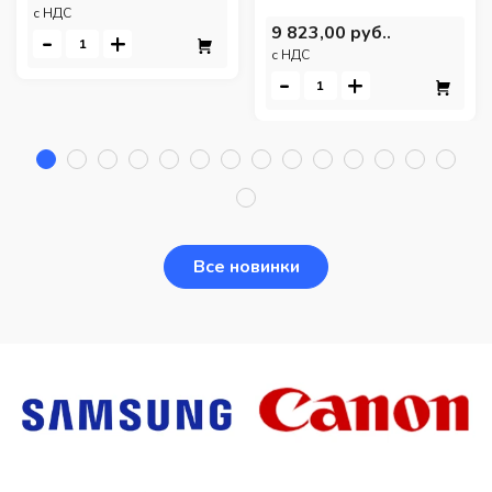
c НДС
9 823,00 руб..
-
+
c НДС
-
+
Все новинки