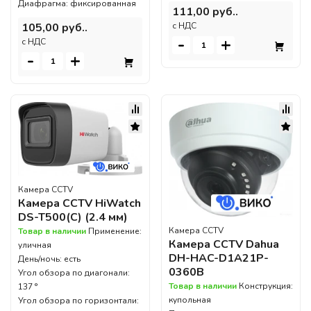
Диафрагма: фиксированная
111,00 руб..
c НДС
105,00 руб..
-
+
c НДС
-
+
Камера CCTV
Камера CCTV HiWatch
DS-T500(C) (2.4 мм)
Камера CCTV
Товар в наличии
Применение:
Камера CCTV Dahua
уличная
DH-HAC-D1A21P-
День/ночь: есть
0360B
Угол обзора по диагонали:
Товар в наличии
Конструкция:
137 °
купольная
Угол обзора по горизонтали: