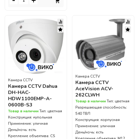
-
+
Камера CCTV
Камера CCTV
Камера CCTV
Камера CCTV Dahua
AceVision ACV-
DH-HAC-
262CLWH
HDW1100EMP-A-
Товар в наличии
Тип: цветная
0600B-S3
Разрешающая способность:
Товар в наличии
Тип: цветная
540 ТВЛ
Конструкция: купольная
Конструкция: корпусная
Применение: уличная
Применение: уличная
День/ночь: есть
День/ночь: есть
Крепление объектива: CS
Крепление объектива: M12