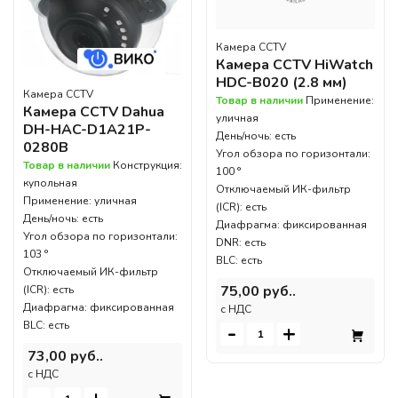
Камера CCTV
Камера CCTV HiWatch
HDC-B020 (2.8 мм)
Камера CCTV
Товар в наличии
Применение:
Камера CCTV Dahua
уличная
DH-HAC-D1A21P-
День/ночь: есть
0280B
Угол обзора по горизонтали:
Товар в наличии
Конструкция:
100 °
купольная
Отключаемый ИК-фильтр
Применение: уличная
(ICR): есть
День/ночь: есть
Диафрагма: фиксированная
Угол обзора по горизонтали:
DNR: есть
103 °
BLC: есть
Отключаемый ИК-фильтр
75,00 руб..
(ICR): есть
Диафрагма: фиксированная
c НДС
BLC: есть
-
+
73,00 руб..
c НДС