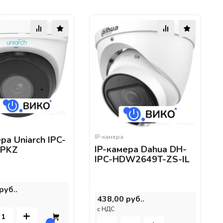
IP-камера
ра Uniarch IPC-
IP-камера Dahua DH-
APKZ
IPC-HDW2649T-ZS-IL
руб..
438,00 руб..
c НДС
+