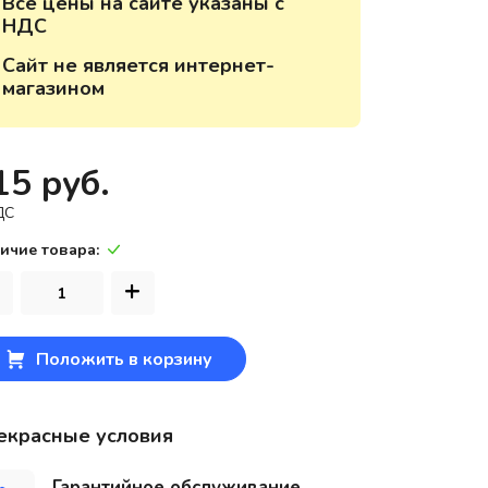
Все цены на сайте указаны с
НДС
220118, г. Минск, ул. Крупской, д.
17, пом. 38, оф. №1
Сайт не является интернет-
магазином
15 руб.
ДС
ичие товара:
+
Положить в корзину
екрасные условия
Гарантийное обслуживание