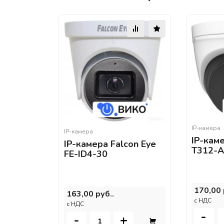
IP-камера
IP-камера
IP-каме
IP-камера Falcon Eye
T312-
FE-ID4-30
170,00 
163,00 руб..
c НДС
c НДС
-
-
+