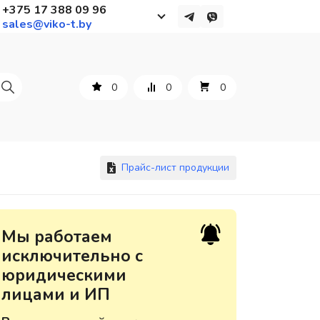
+375 17 388 09 96
sales@viko-t.by
Работаем с 9 до 17:30
с понедельника по пятницу
0
0
0
+375 44 564 01 13
+375 29 861 18 28
+375 17 388 09 96
Прайс-лист продукции
По всем вопросам
Мы работаем
sales@viko-t.by
исключительно с
юридическими
Оплата и доставка
лицами и ИП
Контакты