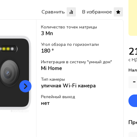
Сравнить
В избранное
Количество точек матрицы
3 Мп
Угол обзора по горизонтали
2
180 °
c Н
Интеграция в систему "умный дом"
Mi Home
Нал
Тип камеры
-
уличная Wi-Fi камера
Релейный выход
нет
Пр