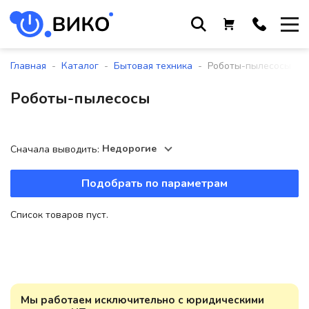
Работаем с 9 до 17:30
с понедельника по пятницу
-
-
-
Главная
Каталог
Бытовая техника
Роботы-пылесосы
+375 44 564 01 13
Роботы-пылесосы
+375 29 861 18 28
+375 17 388 09 96
Недорогие
Сначала выводить:
Подобрать по параметрам
По всем вопросам
sales@viko-t.by
Список товаров пуст.
Оплата и доставка
Контакты
220118, г. Минск, ул. Крупской, д.
17, пом. 38, оф. №1
Мы работаем исключительно с юридическими