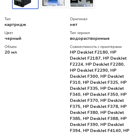
Тип
Оригинал
картридж
нет
Цвет
Тип чернил
черный
водорастворимые
Объем
Совместимость с принтерами
20 мл
HP DeskJet F2180, HP
DeskJet F2187, HP DeskJet
F2224, HP DeskJet F2280,
HP DeskJet F2290, HP
DeskJet F300, HP DeskJet
F310, HP DeskJet F325, HP
DeskJet F335, HP DeskJet
F340, HP DeskJet F350, HP
DeskJet F370, HP DeskJet
F375, HP DeskJet F378, HP
DeskJet F380, HP DeskJet
F385, HP DeskJet F388, HP
DeskJet F390, HP DeskJet
F394, HP DeskJet F4140, HP