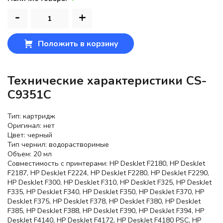
-
+
Положить в корзину
Технические характеристики CS-
C9351C
Тип: картридж
Оригинал: нет
Цвет: черный
Тип чернил: водорастворимые
Объем: 20 мл
Совместимость с принтерами: HP DeskJet F2180, HP DeskJet
F2187, HP DeskJet F2224, HP DeskJet F2280, HP DeskJet F2290,
HP DeskJet F300, HP DeskJet F310, HP DeskJet F325, HP DeskJet
F335, HP DeskJet F340, HP DeskJet F350, HP DeskJet F370, HP
DeskJet F375, HP DeskJet F378, HP DeskJet F380, HP DeskJet
F385, HP DeskJet F388, HP DeskJet F390, HP DeskJet F394, HP
DeskJet F4140, HP DeskJet F4172, HP DeskJet F4180 PSC, HP