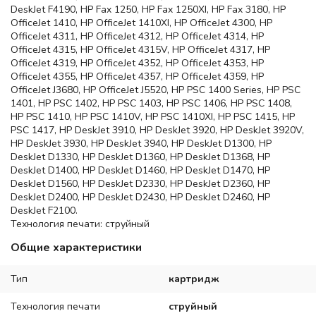
DeskJet F4190, HP Fax 1250, HP Fax 1250XI, HP Fax 3180, HP
OfficeJet 1410, HP OfficeJet 1410XI, HP OfficeJet 4300, HP
OfficeJet 4311, HP OfficeJet 4312, HP OfficeJet 4314, HP
OfficeJet 4315, HP OfficeJet 4315V, HP OfficeJet 4317, HP
OfficeJet 4319, HP OfficeJet 4352, HP OfficeJet 4353, HP
OfficeJet 4355, HP OfficeJet 4357, HP OfficeJet 4359, HP
OfficeJet J3680, HP OfficeJet J5520, HP PSC 1400 Series, HP PSC
1401, HP PSC 1402, HP PSC 1403, HP PSC 1406, HP PSC 1408,
HP PSC 1410, HP PSC 1410V, HP PSC 1410XI, HP PSC 1415, HP
PSC 1417, HP DeskJet 3910, HP DeskJet 3920, HP DeskJet 3920V,
HP DeskJet 3930, HP DeskJet 3940, HP DeskJet D1300, HP
DeskJet D1330, HP DeskJet D1360, HP DeskJet D1368, HP
DeskJet D1400, HP DeskJet D1460, HP DeskJet D1470, HP
DeskJet D1560, HP DeskJet D2330, HP DeskJet D2360, HP
DeskJet D2400, HP DeskJet D2430, HP DeskJet D2460, HP
DeskJet F2100.
Технология печати: струйный
Общие характеристики
Тип
картридж
Технология печати
струйный