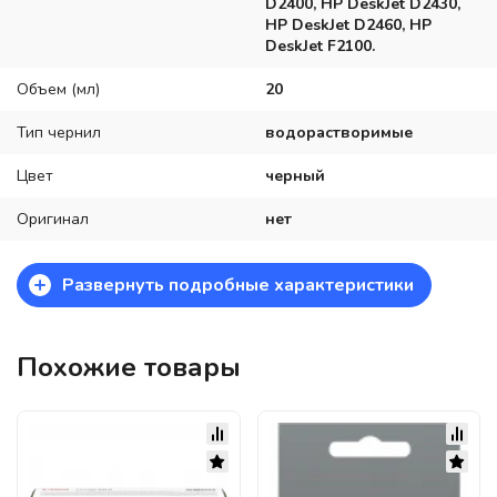
D2400, HP DeskJet D2430,
HP DeskJet D2460, HP
DeskJet F2100.
Объем (мл)
20
Тип чернил
водорастворимые
Цвет
черный
Оригинал
нет
+
Развернуть подробные характеристики
Похожие товары