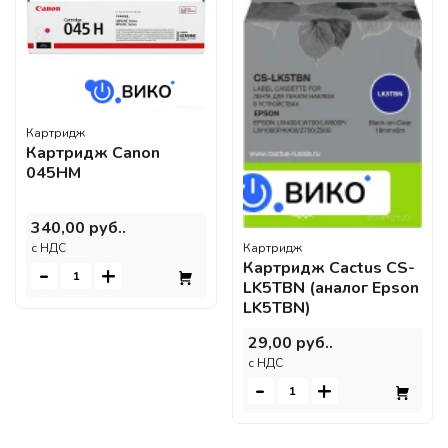
Картридж
Картридж Canon
045HM
340,00 руб..
Картридж
c НДС
Картридж Cactus CS-
-
+
LK5TBN (аналог Epson
LK5TBN)
29,00 руб..
c НДС
-
+