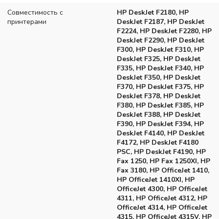
Совместимость с
HP DeskJet F2180, HP
принтерами
DeskJet F2187, HP DeskJet
F2224, HP DeskJet F2280, HP
DeskJet F2290, HP DeskJet
F300, HP DeskJet F310, HP
DeskJet F325, HP DeskJet
F335, HP DeskJet F340, HP
DeskJet F350, HP DeskJet
F370, HP DeskJet F375, HP
DeskJet F378, HP DeskJet
F380, HP DeskJet F385, HP
DeskJet F388, HP DeskJet
F390, HP DeskJet F394, HP
DeskJet F4140, HP DeskJet
F4172, HP DeskJet F4180
PSC, HP DeskJet F4190, HP
Fax 1250, HP Fax 1250XI, HP
Fax 3180, HP OfficeJet 1410,
HP OfficeJet 1410XI, HP
OfficeJet 4300, HP OfficeJet
4311, HP OfficeJet 4312, HP
OfficeJet 4314, HP OfficeJet
4315, HP OfficeJet 4315V, HP