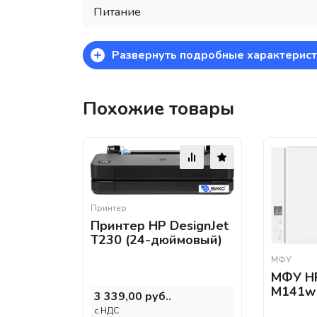
Питание
+
Развернуть подробные характерист
Похожие товары
Принтер
Принтер HP DesignJet
T230 (24-дюймовый)
МФУ
МФУ HP
M141w
3 339,00 руб..
c НДС