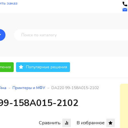
ть заказ
ления
Популярные решения
-
-
айна
Принтеры и МФУ
DA220 99-158A015-2102
99-158A015-2102
Сравнить
В избранное