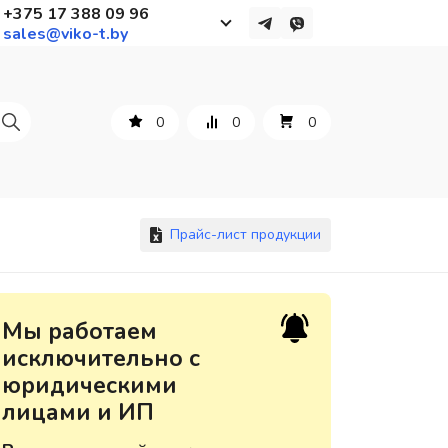
+375 17 388 09 96
sales@viko-t.by
Работаем с 9 до 17:30
с понедельника по пятницу
0
0
0
+375 44 564 01 13
+375 29 861 18 28
+375 17 388 09 96
Прайс-лист продукции
По всем вопросам
Мы работаем
sales@viko-t.by
исключительно с
юридическими
Оплата и доставка
лицами и ИП
Контакты