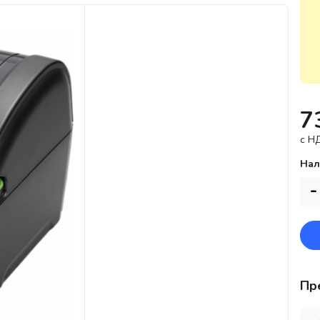
7
c Н
Нал
-
Пр