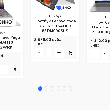
Ноутбук
Но
Ноутбук Lenovo Yoga
Ноутбу
7 2-in-1 16AHP9
ThinkBook
83DM0006US
21KH00Q2
бук
enovo Yoga
3 676,00 руб..
4 142,00 р
16IAH10
c НДС
c НДС
03WRK
-
+
-
б..
+