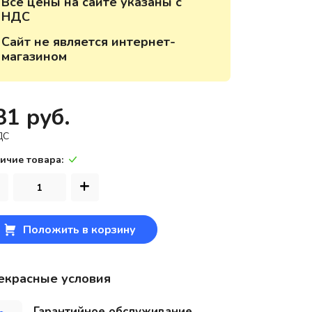
Все цены на сайте указаны с
НДС
220118, г. Минск, ул. Крупской, д.
17, пом. 38, оф. №1
Сайт не является интернет-
магазином
31 руб.
ДС
ичие товара:
+
Положить в корзину
екрасные условия
Гарантийное обслуживание