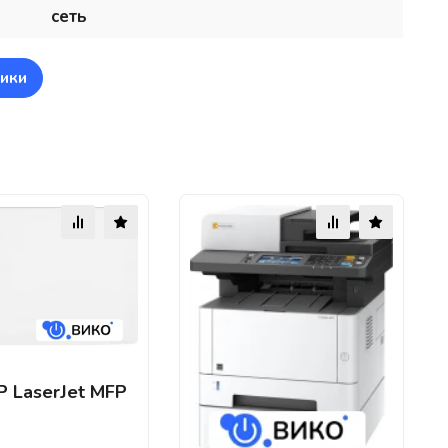
сеть
ики
 LaserJet MFP