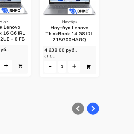
21S
3 800,00 
c НДС
утбук
Ноутбук
-
к Lenovo
Ноутбук Lenovo
 16 G6 IRL
ThinkBook 14 G8 IRL
UE + 8 ГБ
21SG00HAGQ
уб..
4 638,00 руб..
c НДС
+
-
+