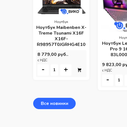
Ноутбук
Ноутбук Maibenben X-
Treme Tsunami X16F
Ноут
X16F-
Ноутбук L
R98957T0JGRHG4E10
Pro 9 
8 779,00 руб..
83L00
c НДС
9 823,00 ру
-
+
c НДС
-
Все новинки