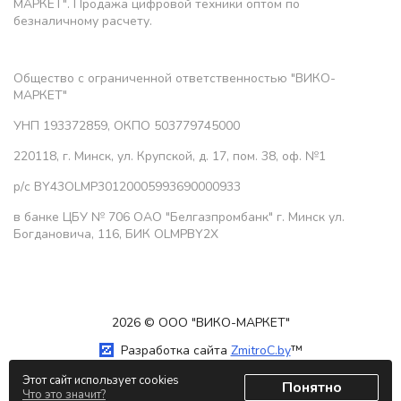
МАРКЕТ". Продажа цифровой техники оптом по
безналичному расчету.
Общество с ограниченной ответственностью "ВИКО-
МАРКЕТ"
УНП 193372859, ОКПО 503779745000
220118, г. Минск, ул. Крупской, д. 17, пом. 38, оф. №1
р/с BY43OLMP30120005993690000933
в банке ЦБУ № 706 ОАО "Белгазпромбанк" г. Минск ул.
Богдановича, 116, БИК OLMPBY2X
2026 © ООО "ВИКО-МАРКЕТ"
Разработка сайта
ZmitroC.by
™
Этот сайт использует cookies
Понятно
Что это значит?