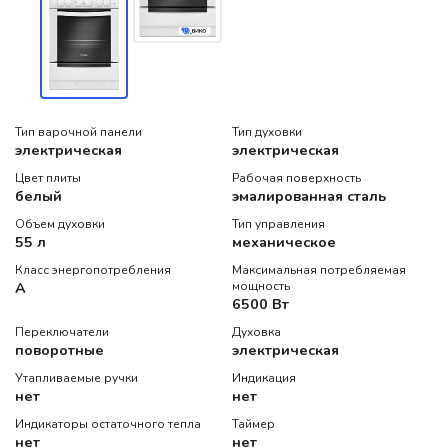
Тип варочной панели
Тип духовки
электрическая
электрическая
Цвет плиты
Рабочая поверхность
белый
эмалированная сталь
Объем духовки
Тип управления
55 л
механическое
Класс энергопотребления
Максимальная потребляемая
A
мощность
6500 Вт
Переключатели
Духовка
поворотные
электрическая
Утапливаемые ручки
Индикация
нет
нет
Индикаторы остаточного тепла
Таймер
нет
нет