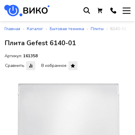
Работаем с 9 до 17:30
с понедельника по пятницу
-
-
-
-
Главная
Каталог
Бытовая техника
Плиты
6140-01
+375 44 564 01 13
Плита Gefest 6140-01
+375 29 861 18 28
+375 17 388 09 96
Артикул:
161358
Сравнить
В избранное
По всем вопросам
sales@viko-t.by
Оплата и доставка
Контакты
220118, г. Минск, ул. Крупской, д.
17, пом. 38, оф. №1