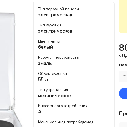
Тип варочной панели
электрическая
Тип духовки
электрическая
Цвет плиты
8
белый
c Н
Рабочая поверхность
эмаль
Нал
Объем духовки
-
55 л
Тип управления
механическое
Класс энергопотребления
A
Пр
Максимальная потребляемая