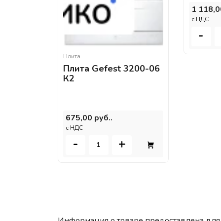
1 118,0
c НДС
-
Плита
Плита Gefest 3200-06
К2
675,00 руб..
c НДС
-
+
Информация о товаре предоставлена для 