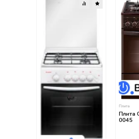
Плита
Плита 
0045