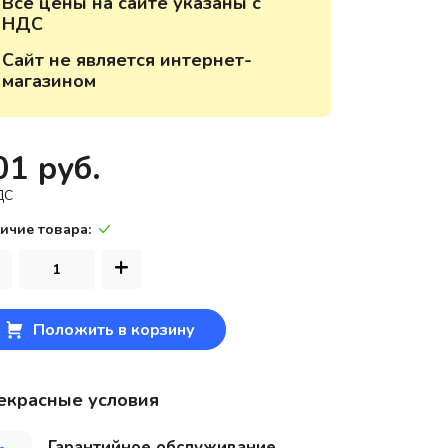
Все цены на сайте указаны с
НДС
220118, г. Минск, ул. Крупской, д.
17, пом. 38, оф. №1
Сайт не является интернет-
магазином
01 руб.
ДС
ичие товара:
+
Положить в корзину
екрасные условия
Гарантийное обслуживание