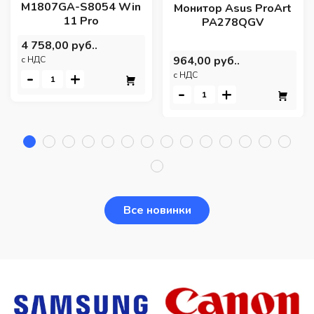
M1807GA-S8054 Win
Монитор Asus ProArt
11 Pro
PA278QGV
4 758,00 руб..
964,00 руб..
c НДС
-
+
c НДС
-
+
Все новинки