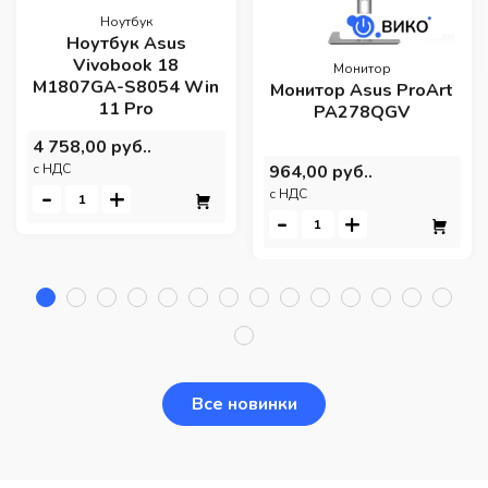
Ноутбук
Ноутбук Asus
Vivobook 18
Монитор
M1807GA-S8054 Win
Монитор Asus ProArt
11 Pro
PA278QGV
4 758,00 руб..
964,00 руб..
c НДС
-
+
c НДС
-
+
Все новинки