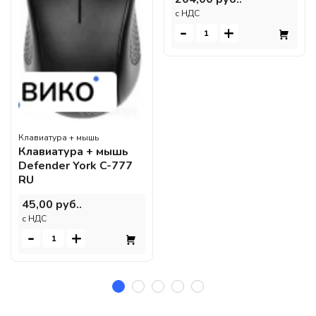
c НДС
-
+
Клавиатура + мышь
Клавиатура + мышь
Defender York C-777
RU
45,00 руб..
c НДС
-
+