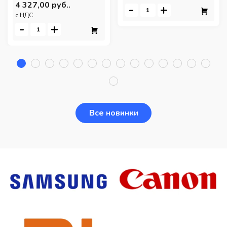
4 327,00 руб..
-
+
c НДС
-
+
Все новинки