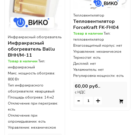
Тепловентилятор
Тепловентилятор
ForceKraft FK-FH04
Товар в наличии
Тип:
Инфракрасный обогреватель
тепловентилятор
Инфракрасный
Влагозащитный корпус: нет
обогреватель Ballu
Управление: механическое
BHH/M-11
Термостат: есть
Товар в наличии
Тип:
Дисплей: нет
инфракрасный
Увлажнитель: нет
Макс. мощность обогрева:
Регулировка мощности: есть
800 Вт
60,00 руб..
Тип инфракрасного
обогревателя: кварцевый
c НДС
Площадь обогрева: 14 м2
-
+
Отключение при перегреве:
есть
Отключение при
опрокидывании: есть
Управление: механическое