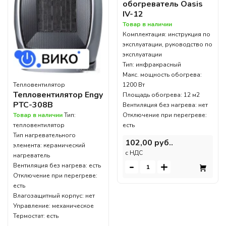
обогреватель Oasis
IV-12
Товар в наличии
Комплектация: инструкция по
эксплуатации, руководство по
эксплуатации
Тип: инфракрасный
Макс. мощность обогрева:
Тепловентилятор
1200 Вт
Тепловентилятор Engy
Площадь обогрева: 12 м2
РТС-308B
Вентиляция без нагрева: нет
Товар в наличии
Тип:
Отключение при перегреве:
тепловентилятор
есть
Тип нагревательного
102,00 руб..
элемента: керамический
c НДС
нагреватель
-
+
Вентиляция без нагрева: есть
Отключение при перегреве:
есть
Влагозащитный корпус: нет
Управление: механическое
Термостат: есть