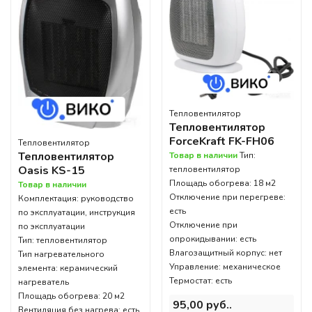
Тепловентилятор
Тепловентилятор
ForceKraft FK-FH06
Тепловентилятор
Тепловентилятор
Товар в наличии
Тип:
Oasis KS-15
тепловентилятор
Площадь обогрева: 18 м2
Товар в наличии
Отключение при перегреве:
Комплектация: руководство
есть
по эксплуатации, инструкция
Отключение при
по эксплуатации
опрокидывании: есть
Тип: тепловентилятор
Влагозащитный корпус: нет
Тип нагревательного
Управление: механическое
элемента: керамический
Термостат: есть
нагреватель
Площадь обогрева: 20 м2
95,00 руб..
Вентиляция без нагрева: есть