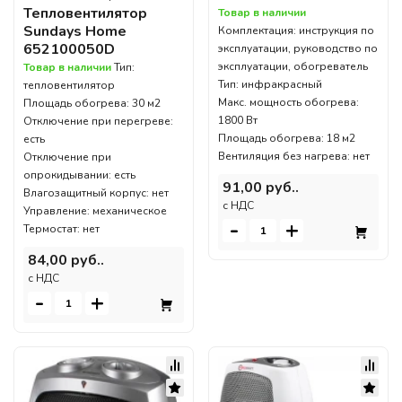
Тепловентилятор
Товар в наличии
Sundays Home
Комплектация: инструкция по
652100050D
эксплуатации, руководство по
эксплуатации, обогреватель
Товар в наличии
Тип:
Тип: инфракрасный
тепловентилятор
Макс. мощность обогрева:
Площадь обогрева: 30 м2
1800 Вт
Отключение при перегреве:
Площадь обогрева: 18 м2
есть
Вентиляция без нагрева: нет
Отключение при
опрокидывании: есть
91,00 руб..
Влагозащитный корпус: нет
c НДС
Управление: механическое
-
+
Термостат: нет
84,00 руб..
c НДС
-
+