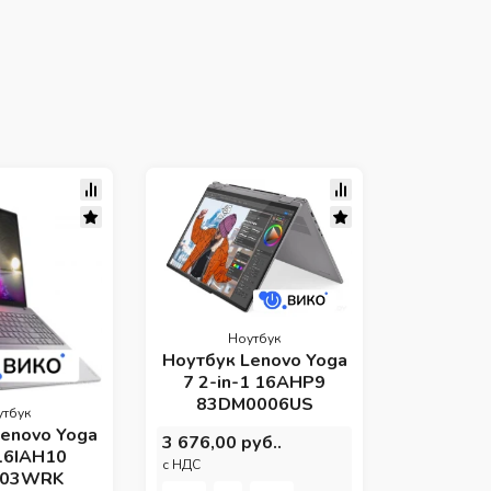
Н
Ноутб
ThinkBoo
21KH00Q
4 142,00 
c НДС
Ноутбук
-
Ноутбук Lenovo Yoga
7 2-in-1 16AHP9
83DM0006US
утбук
enovo Yoga
3 676,00 руб..
16IAH10
c НДС
003WRK