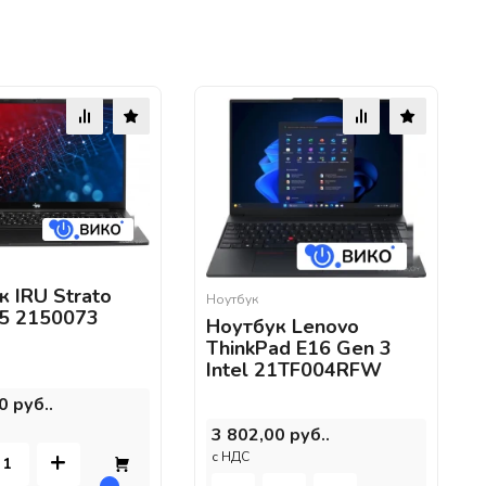
к IRU Strato
Ноутбук
5 2150073
Ноутбук Lenovo
ThinkPad E16 Gen 3
Intel 21TF004RFW
0 руб..
3 802,00 руб..
+
c НДС