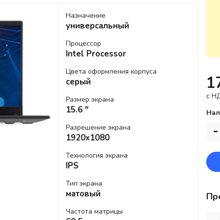
Назначение
универсальный
Процессор
Intel Processor
Цвета оформления корпуса
1
серый
c Н
Размер экрана
15.6 "
Нал
Разрешение экрана
-
1920x1080
Технология экрана
IPS
Тип экрана
матовый
Пр
Частота матрицы