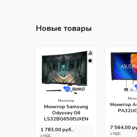
Новые товары
Мони
Монитор
Монитор A
Монитор Samsung
PA32U
Odyssey G6
LS32BG650EUXEN
7 564,00 ру
1 783,00 руб..
c НДС
c НДС