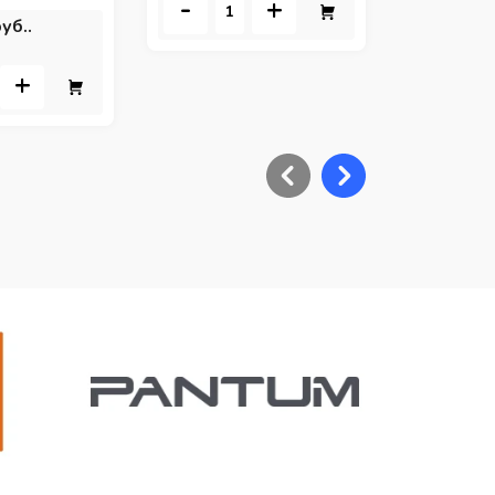
-
+
уб..
+