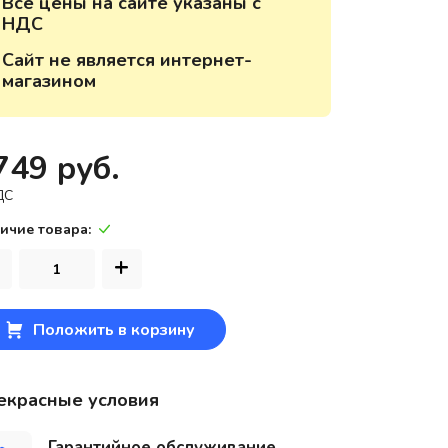
Все цены на сайте указаны с
НДС
220118, г. Минск, ул. Крупской, д.
17, пом. 38, оф. №1
Сайт не является интернет-
магазином
749 руб.
ДС
ичие товара:
+
Положить в корзину
екрасные условия
Гарантийное обслуживание