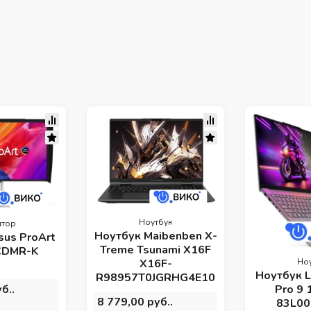
Ноутбук
тор
Ноутбук Maibenben X-
sus ProArt
Treme Tsunami X16F
CDMR-K
Но
X16F-
Ноутбук L
R98957T0JGRHG4E10
Pro 9 
б..
8 779,00 руб..
83L0