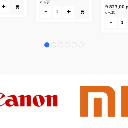
c НДС
+
9 823,00 р
-
+
c НДС
-