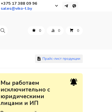
+375 17 388 09 96
sales@viko-t.by
Работаем с 9 до 17:30
с понедельника по пятницу
0
0
0
+375 44 564 01 13
+375 29 861 18 28
+375 17 388 09 96
Прайс-лист продукции
По всем вопросам
Мы работаем
sales@viko-t.by
исключительно с
юридическими
Оплата и доставка
лицами и ИП
Контакты