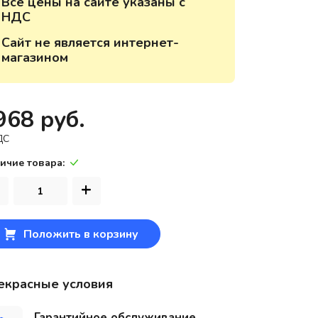
Все цены на сайте указаны с
НДС
220118, г. Минск, ул. Крупской, д.
17, пом. 38, оф. №1
Сайт не является интернет-
магазином
968 руб.
ДС
ичие товара:
+
Положить в корзину
екрасные условия
Гарантийное обслуживание