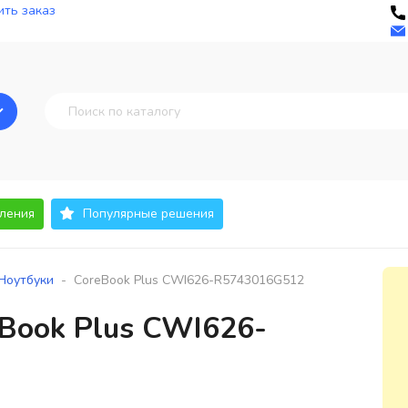
ть заказ
ления
Популярные решения
-
Ноутбуки
CoreBook Plus CWI626-R5743016G512
Book Plus CWI626-