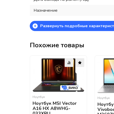
Назначение
+
Развернуть подробные характерист
Похожие товары
Ноутбук
Ноутбук
Ноутбук MSI Vector
Ноутбу
A16 HX A8WHG-
Vivobo
033XRU