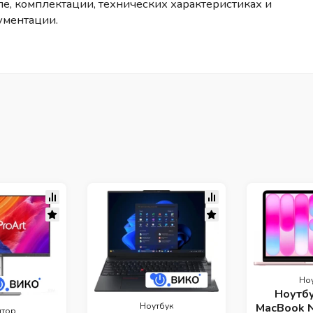
е, комплектации, технических характеристиках и
ументации.
Но
Ноутбу
MacBook N
Ноутбук
тор