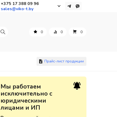
+375 17 388 09 96
sales@viko-t.by
Работаем с 9 до 17:30
с понедельника по пятницу
0
0
0
+375 44 564 01 13
+375 29 861 18 28
+375 17 388 09 96
Прайс-лист продукции
По всем вопросам
Мы работаем
sales@viko-t.by
исключительно с
юридическими
Оплата и доставка
лицами и ИП
Контакты