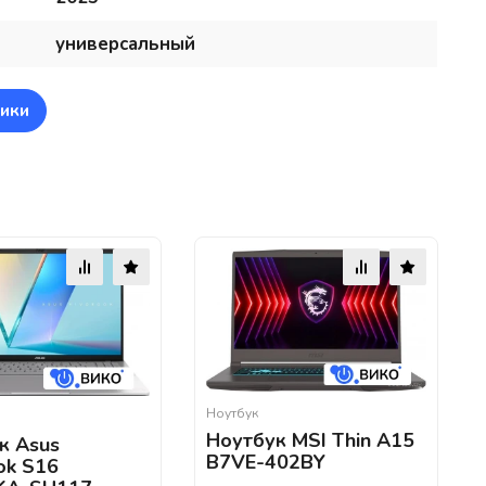
универсальный
ики
Ноутбук
Ноутбук MSI Thin A15
к Asus
B7VE-402BY
ok S16