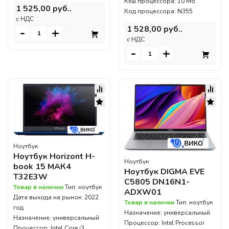
Кэш процессора: 10 Мб
1 525,00 руб..
Код процессора: N355
c НДС
1 528,00 руб..
-
+
c НДС
-
+
Ноутбук
Ноутбук Horizont H-
Ноутбук
book 15 МАК4
Ноутбук DIGMA EVE
T32E3W
C5805 DN16N1-
Товар в наличии
Тип: ноутбук
ADXW01
Дата выхода на рынок: 2022
Товар в наличии
Тип: ноутбук
год
Назначение: универсальный
Назначение: универсальный
Процессор: Intel Processor
Процессор: Intel Core i3