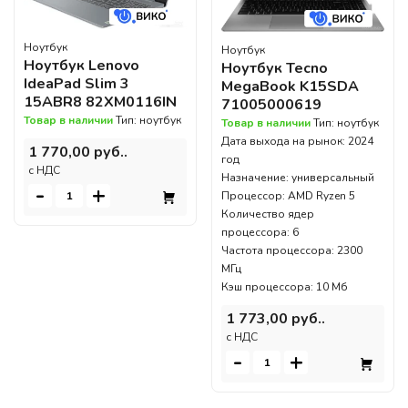
Ноутбук
Ноутбук
Ноутбук Lenovo
Ноутбук Tecno
IdeaPad Slim 3
MegaBook K15SDA
15ABR8 82XM0116IN
71005000619
Товар в наличии
Тип: ноутбук
Товар в наличии
Тип: ноутбук
Дата выхода на рынок: 2024
1 770,00 руб..
год
c НДС
Назначение: универсальный
-
+
Процессор: AMD Ryzen 5
Количество ядер
процессора: 6
Частота процессора: 2300
МГц
Кэш процессора: 10 Мб
1 773,00 руб..
c НДС
-
+