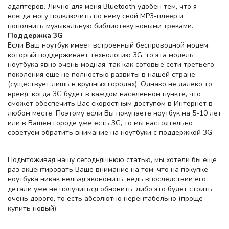
адаптеров. Лично для меня Bluetooth удобен тем, что я
всегда могу подключить по нему свой MP3-плеер и
пополнить музыкальную библиотеку новыми треками.
Поддержка 3G
Если Ваш ноутбук имеет встроенный беспроводной модем,
который поддерживает технологию 3G, то эта модель
ноутбука явно очень модная, так как сотовые сети третьего
поколения ещё не полностью развиты в нашей стране
(существует лишь в крупных городах). Однако не далеко то
время, когда 3G будет в каждом населенном пункте, что
сможет обеспечить Вас скоростным доступом в Интернет в
любом месте. Поэтому если Вы покупаете ноутбук на 5-10 лет
или в Вашем городе уже есть 3G, то мы настоятельно
советуем обратить внимание на ноутбуки с поддержкой 3G.
Подытоживая нашу сегодняшнюю статью, мы хотели бы ещё
раз акцентировать Ваше внимание на том, что на покупке
ноутбука никак нельзя экономить, ведь впоследствии его
детали уже не получиться обновить, либо это будет стоить
очень дорого, то есть абсолютно нерентабельно (проще
купить новый).