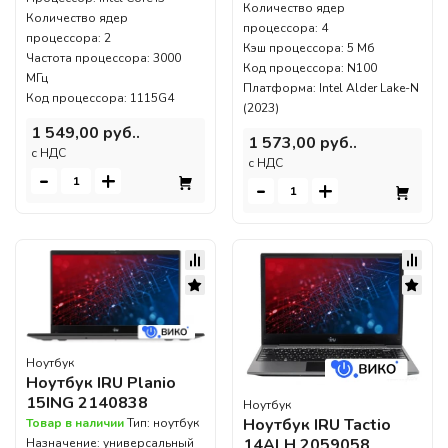
Количество ядер
Количество ядер
процессора: 4
процессора: 2
Кэш процессора: 5 Мб
Частота процессора: 3000
Код процессора: N100
МГц
Платформа: Intel Alder Lake-N
Код процессора: 1115G4
(2023)
1 549,00 руб..
1 573,00 руб..
c НДС
c НДС
-
+
-
+
Ноутбук
Ноутбук IRU Planio
15ING 2140838
Ноутбук
Ноутбук IRU Tactio
Товар в наличии
Тип: ноутбук
14ALH 2059058
Назначение: универсальный