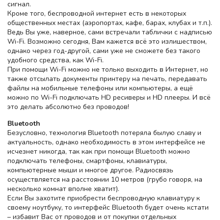
сигнал.
Кроме того, беспроводной интернет есть в некоторых
общественных местах (аэропортах, кафе, барах, клубах и т.п.).
Ведь Вы уже, наверное, сами встречали таблички с надписью
Wi-Fi. Возможно сегодня, Вам кажется всё это излишеством,
однако через год-другой, сами уже не сможете без такого
удобного средства, как Wi-Fi.
При помощи Wi-Fi можно не только выходить в Интернет, но
также отсылать документы принтеру на печать, передавать
файлы на мобильные телефоны или компьютеры, а ещё
можно по Wi-Fi подключать HD ресиверы и HD плееры. И всё
это делать абсолютно без проводов!
Bluetooth
Безусловно, технология Bluetooth потеряла былую славу и
актуальность, однако необходимость в этом интерфейсе не
исчезнет никогда, так как при помощи Bluetooth можно
подключать телефоны, смартфоны, клавиатуры,
компьютерные мыши и многое другое. Радиосвязь
осуществляется на расстоянии 10 метров (грубо говоря, на
несколько комнат вполне хватит).
Если Вы захотите приобрести беспроводную клавиатуру к
своему ноутбуку, то интерфейс Bluetooth будет очень кстати
– избавит Вас от проводов и от покупки отдельных