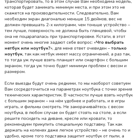
транспортировать, то в этом случае Вам необходима модель,
которая будет занимать минимум места, и при этом это не
скажется на производительности. Следовательно, Вам
необходим экран диагональю меньше 15 дюймов, вес не
должен превышать 2-х килограмм, чем тоньше устройство –
тем лучше, поверхность не должна быть глянцевой, чтобы
она не поцарапалась при транспортировке. Кстати, в этот
момент очень многие задают себе вопрос: «
Что выбрать
нетбук или ноутбук?
», для меня ответ очевиден –
только
ноутбук
, так как нетбук имеет массу ограничений, а раз так,
то тогда уж лучше взять планшет или смартфон с большим
экраном, тогда уж точно будет минимум проблем с весом и
размером.
Если выезды будут очень редкими, то мы наоборот советуем
Вам сосредоточиться на параметрах ноутбука с точки зрения
технических характеристик. В частности лучше взять ноутбук
с большим экраном – на нём удобнее и работать, и в игры
играть, и фильмы смотреть. Не заморачивайтесь с весом
ноутбука, в любом случае он будет стоять на столе, а если
решите посидеть на диване, кресле или кровати, то
рекомендуем прикупить специальную подставку. Так как
держать на коленях даже легкое устройство – не очень то и
удобно, кроме того подставка защитит ноутбук от пыли, а