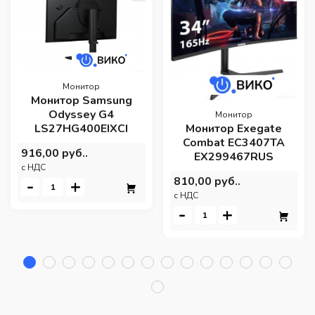
Монитор
Монитор Samsung
Odyssey G4
Монитор
LS27HG400EIXCI
Монитор Exegate
Combat EC3407TA
916,00 руб..
EX299467RUS
c НДС
810,00 руб..
-
+
c НДС
-
+