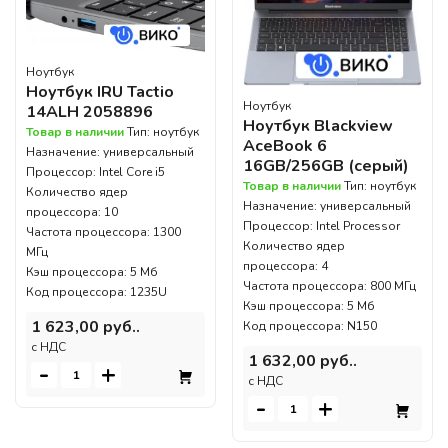
Ноутбук
Ноутбук IRU Tactio
Ноутбук
14ALH 2058896
Ноутбук Blackview
Товар в наличии
Тип: ноутбук
AceBook 6
Назначение: универсальный
16GB/256GB (серый)
Процессор: Intel Core i5
Товар в наличии
Тип: ноутбук
Количество ядер
Назначение: универсальный
процессора: 10
Процессор: Intel Processor
Частота процессора: 1300
Количество ядер
МГц
процессора: 4
Кэш процессора: 5 Мб
Частота процессора: 800 МГц
Код процессора: 1235U
Кэш процессора: 5 Мб
1 623,00 руб..
Код процессора: N150
c НДС
1 632,00 руб..
-
+
c НДС
-
+