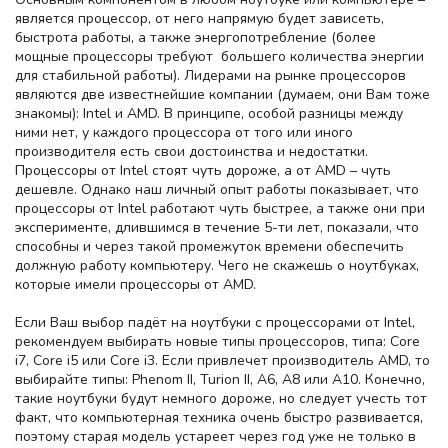
является процессор, от него напрямую будет зависеть,
быстрота работы, а также энергопотребление (более
мощные процессоры требуют большего количества энергии
для стабильной работы). Лидерами на рынке процессоров
являются две известнейшие компании (думаем, они Вам тоже
знакомы): Intel и AMD. В принципе, особой разницы между
ними нет, у каждого процессора от того или иного
производителя есть свои достоинства и недостатки.
Процессоры от Intel стоят чуть дороже, а от AMD – чуть
дешевле. Однако наш личный опыт работы показывает, что
процессоры от Intel работают чуть быстрее, а также они при
эксперименте, длившимся в течение 5-ти лет, показали, что
способны и через такой промежуток времени обеспечить
должную работу компьютеру. Чего не скажешь о ноутбуках,
которые имели процессоры от AMD.
Если Ваш выбор падёт на ноутбуки с процессорами от Intel,
рекомендуем выбирать новые типы процессоров, типа: Core
i7, Core i5 или Core i3. Если привлечет производитель AMD, то
выбирайте типы: Phenom II, Turion II, A6, A8 или A10. Конечно,
такие ноутбуки будут немного дороже, но следует учесть тот
факт, что компьютерная техника очень быстро развивается,
поэтому старая модель устареет через год уже не только в