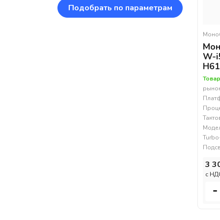
Подобрать по параметрам
Моно
Мон
W-i
H61
Товар
рынок
Платф
Процес
Такто
Модел
Turbo
Подсв
3 3
c НД
-