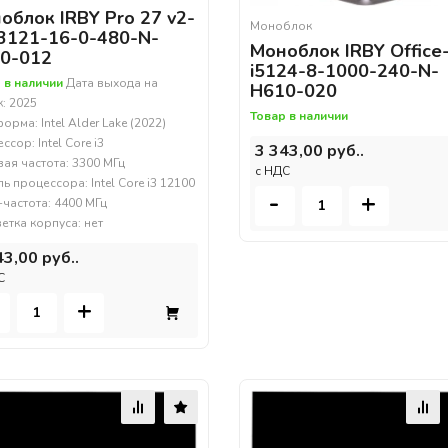
облок IRBY Pro 27 v2-
Моноблок
3121-16-0-480-N-
Моноблок IRBY Office
0-012
i5124-8-1000-240-N-
 в наличии
Дата выхода на
H610-020
: 2025
Товар в наличии
орма: Intel Alder Lake (2022)
сор: Intel Core i3
3 343,00 руб..
вая частота: 3300 МГц
c НДС
ь процессора: Intel Core i3 12100
-
+
-частота: 4400 МГц
етка корпуса: нет
43,00 руб..
С
+