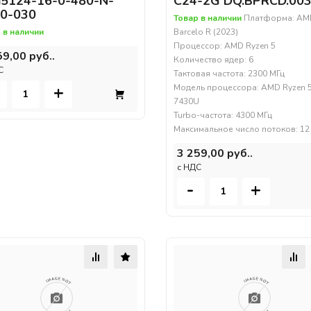
i5124-16-0-480-N-
C24-2G DQ.BPRCD.00
0-030
Товар в наличии
Платформа: AM
 в наличии
Barcelo R (2023)
Процессор: AMD Ryzen 5
59,00 руб..
Количество ядер: 6
С
Тактовая частота: 2300 МГц
+
Модель процессора: AMD Ryzen 
7430U
Turbo-частота: 4300 МГц
Максимальное число потоков: 12
3 259,00 руб..
c НДС
-
+