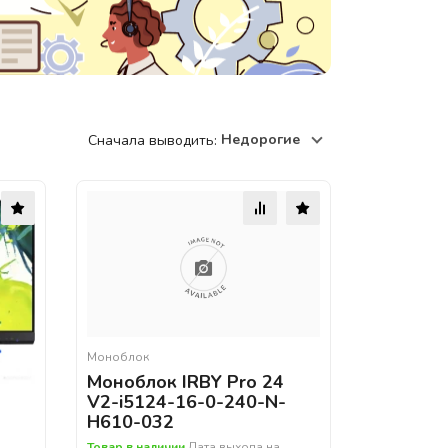
220118, г. Минск, ул. Крупской, д.
17, пом. 38, оф. №1
Недорогие
Сначала выводить:
Моноблок
Моноблок IRBY Pro 24
V2-i5124-16-0-240-N-
H610-032
Товар в наличии
Дата выхода на