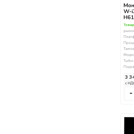
Мон
W-i
H61
Товар
рынок
Платф
Процес
Такто
Модел
Turbo
Подсв
3 3
c НД
-