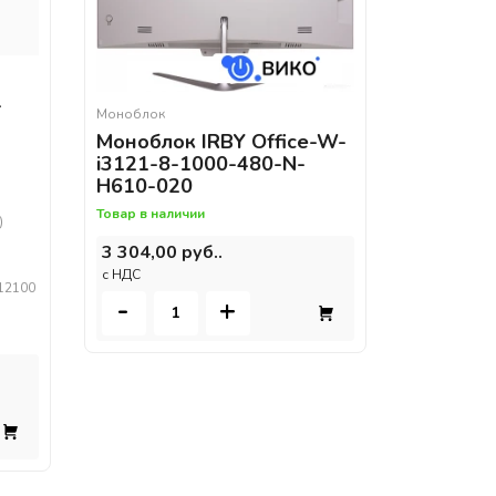
-
Моноблок
Моноблок IRBY Office-W-
i3121-8-1000-480-N-
H610-020
Товар в наличии
)
3 304,00 руб..
c НДС
 12100
-
+