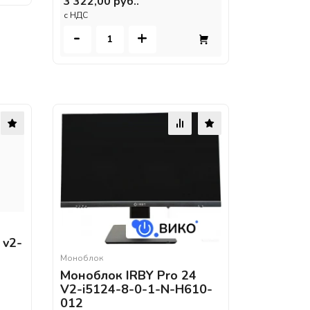
3 322,00 руб..
c НДС
-
+
 v2-
Моноблок
Моноблок IRBY Pro 24
V2-i5124-8-0-1-N-H610-
012