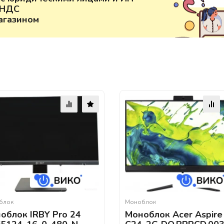
 НДС
агазином
блок
Моноблок
облок IRBY Pro 24
Моноблок Acer Aspire