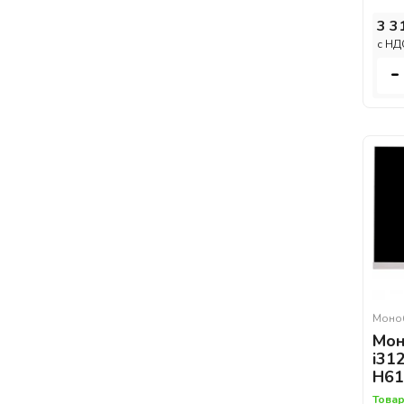
3 3
c НД
-
Моно
Мон
i31
H61
Товар