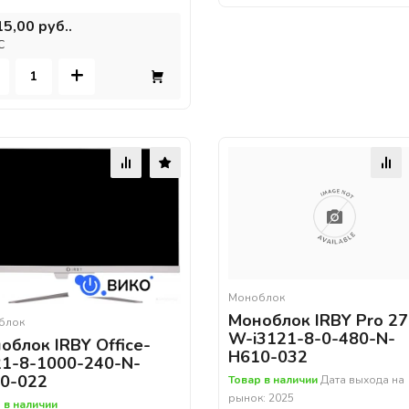
15,00 руб..
С
+
Моноблок
Моноблок IRBY Pro 27
блок
W-i3121-8-0-480-N-
облок IRBY Office-
H610-032
21-8-1000-240-N-
0-022
Товар в наличии
Дата выхода на
рынок: 2025
 в наличии