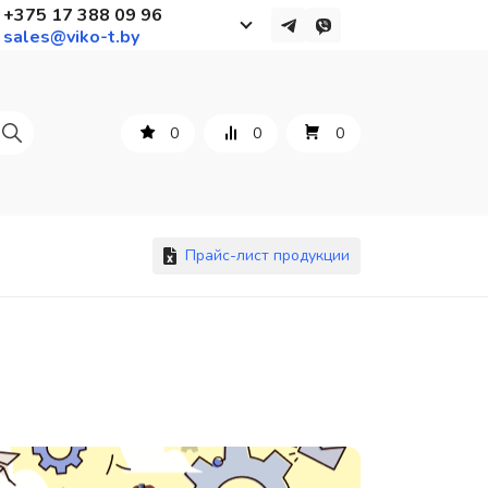
+375 17 388 09 96
sales@viko-t.by
Работаем с 9 до 17:30
с понедельника по пятницу
0
0
0
+375 44 564 01 13
+375 29 861 18 28
+375 17 388 09 96
Прайс-лист продукции
По всем вопросам
sales@viko-t.by
Оплата и доставка
Контакты