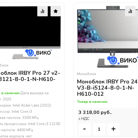
блок
облок IRBY Pro 27 v2-
Моноблок
3121-8-0-1-N-H610-
Моноблок IRBY Pro 24
V3-B-i5124-8-0-1-N-
H610-012
 в наличии
Дата выхода на
: 2025
Товар в наличии
орма: Intel Alder Lake (2022)
сор: Intel Core i3
3 318,00 руб..
вая частота: 3300 МГц
c НДС
ь процессора: Intel Core i3 12100
-
+
-частота: 4400 МГц
етка корпуса: нет