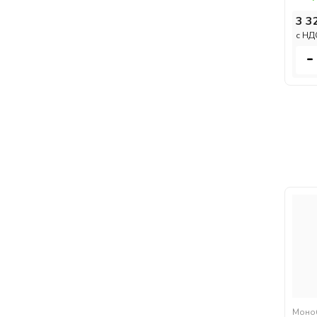
3 3
c НД
-
Моно