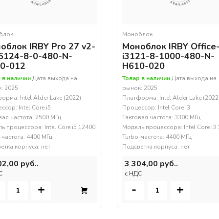
блок
Моноблок
облок IRBY Pro 27 v2-
Моноблок IRBY Office
5124-8-0-480-N-
i3121-8-1000-480-N-
0-012
H610-020
 в наличии
Дата выхода на
Товар в наличии
Дата выхода на
: 2025
рынок: 2025
орма: Intel Alder Lake (2022)
Платформа: Intel Alder Lake (2022
сор: Intel Core i5
Процессор: Intel Core i3
вая частота: 2500 МГц
Тактовая частота: 3300 МГц
ь процессора: Intel Core i5 12400
Модель процессора: Intel Core i3
-частота: 4400 МГц
Turbo-частота: 4400 МГц
етка корпуса: нет
Подсветка корпуса: нет
02,00 руб..
3 304,00 руб..
С
c НДС
+
-
+