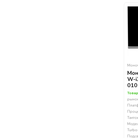
Моно
Мон
W-i
010
Товар
рынок
Платф
Процес
Такто
Модел
Turbo
Подсв