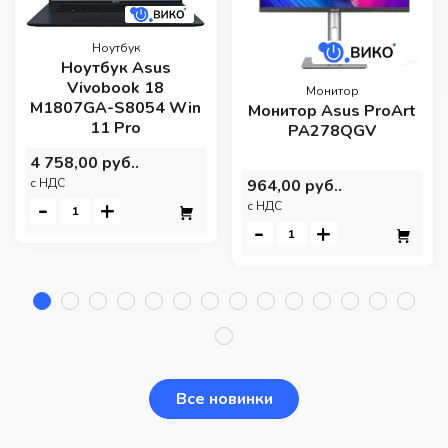
Ноутбук
Ноутбук Asus
Vivobook 18
Монитор
M1807GA-S8054 Win
Монитор Asus ProArt
11 Pro
PA278QGV
4 758,00 руб..
964,00 руб..
c НДС
-
+
c НДС
-
+
Все новинки