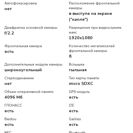
Автофокусировка
Расположение фронтальной
нет
камеры
в выступе на экране
("капля")
Диафрагма основной камеры
Разрешение при видеосъемке,
f/2.2
макс
1920x1080
Фронтальная камера
Количество мегапикселей
есть
фронтальной камеры
8
Дополнительные модули камеры
Вспышка
широкоугольный
тыльная
Стереодинамики
Тип карты памяти
нет
micro SDXC
Объем оперативной памяти
GPS-модуль
4096 Мб
есть
ГЛОНАСС
LTE
есть
есть
Beidou
Galileo
есть
есть
NFC
Bluetooth