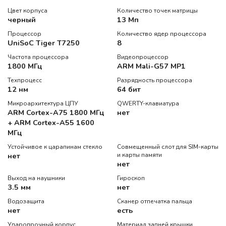
Цвет корпуса
Количество точек матрицы
черный
13 Мп
Процессор
Количество ядер процессора
UniSoC Tiger T7250
8
Частота процессора
Видеопроцессор
1800 МГц
ARM Mali-G57 MP1
Техпроцесс
Разрядность процессора
12 нм
64 бит
Микроархитектура ЦПУ
QWERTY-клавиатура
ARM Cortex-A75 1800 МГц
нет
+ ARM Cortex-A55 1600
МГц
Устойчивое к царапинам стекло
Совмещенный слот для SIM-карты
нет
и карты памяти
нет
Выход на наушники
Гироскоп
3.5 мм
нет
Водозащита
Сканер отпечатка пальца
нет
есть
Ударопрочный корпус
Материал задней крышки