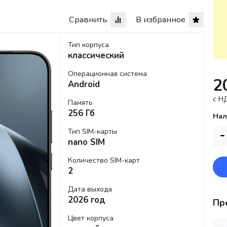
Сравнить
В избранное
Тип корпуса
классический
Операционная система
2
Android
c Н
Память
256 Гб
Нал
Тип SIM-карты
-
nano SIM
Количество SIM-карт
2
Дата выхода
2026 год
Пр
Цвет корпуса