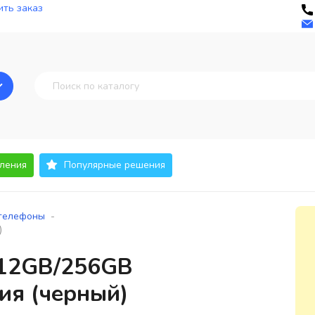
ть заказ
ления
Популярные решения
-
телефоны
)
 12GB/256GB
ия (черный)