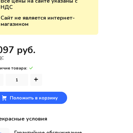
Все цены на сайте указаны с
НДС
220118, г. Минск, ул. Крупской, д.
17, пом. 38, оф. №1
Сайт не является интернет-
магазином
097 руб.
ДС
ичие товара:
+
Положить в корзину
екрасные условия
Гарантийное обслуживание