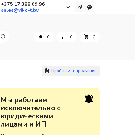
+375 17 388 09 96
sales@viko-t.by
Работаем с 9 до 17:30
с понедельника по пятницу
0
0
0
+375 44 564 01 13
+375 29 861 18 28
+375 17 388 09 96
Прайс-лист продукции
По всем вопросам
Мы работаем
sales@viko-t.by
исключительно с
юридическими
Оплата и доставка
лицами и ИП
Контакты