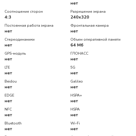
нет
Соотношение сторон
Разрешение экрана
4:3
240x320
Постоянная работа экрана
Фронтальная камера
нет
нет
Стереодинамики
Объем оперативной памяти
нет
64 Мб
GPS-модуль
ГЛОНАСС
нет
нет
LTE
5G
нет
нет
Beidou
Galileo
нет
нет
EDGE
HSPA+
нет
нет
NFC
HSPA
нет
нет
Bluetooth
Wi-Fi
нет
нет