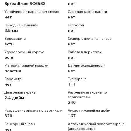
Spreadtrum SC6533
нет
Устойчивое к царапинам стекло
Слот для карты памяти
нет
нет
Выход на наушники
Гироскоп
3.5 мм
нет
Водозащита
Сканер отпечатка пальца
есть
нет
Ударопрочный корпус
Работа в перчатках
есть
нет
Материал задней крышки
Датчик освещенности
пластик
нет
Барометр
Тип экрана
нет
TFT
Диагональ экрана
Разрешение экрана по
2.4 дюйм
горизонтали
240
Разрешение экрана по вертикали
Число пикселей на дюйм
320
167
Сенсорный экран
Автоматический поворот экрана
нет
(акселерометр)