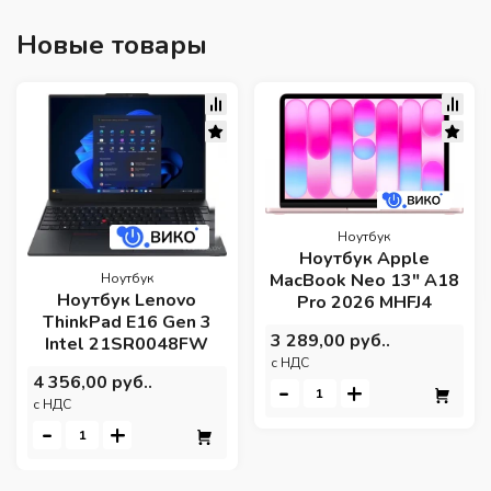
Новые товары
Ноутбук
Ноутбук Apple
MacBook Neo 13" A18
Ноутбук
Ноутбук Lenovo
Pro 2026 MHFJ4
ThinkPad E16 Gen 3
3 289,00 руб..
Intel 21SR0048FW
c НДС
4 356,00 руб..
-
+
c НДС
-
+