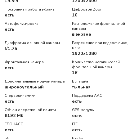
19.5:9
1200x2600
Постоянная работа экрана
Цифровой Zoom
есть
10
Автофокусировка
Расположение фронтальной
есть
камеры
в экране
Диафрагма основной камеры
Разрешение при видеосъемке,
f/1.75
макс
1920x1080
Фронтальная камера
Количество мегапикселей
есть
фронтальной камеры
16
Дополнительные модули камеры
Вспышка
широкоугольный
тыльная
Стереодинамики
Поддержка AAC
есть
есть
Объем оперативной памяти
GPS-модуль
8192 Мб
есть
ГЛОНАСС
LTE
есть
есть
5G
Beidou