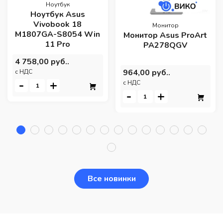
Ноутбук
Ноутбук Asus
Vivobook 18
Монитор
M1807GA-S8054 Win
Монитор Asus ProArt
11 Pro
PA278QGV
4 758,00 руб..
964,00 руб..
c НДС
-
+
c НДС
-
+
Все новинки