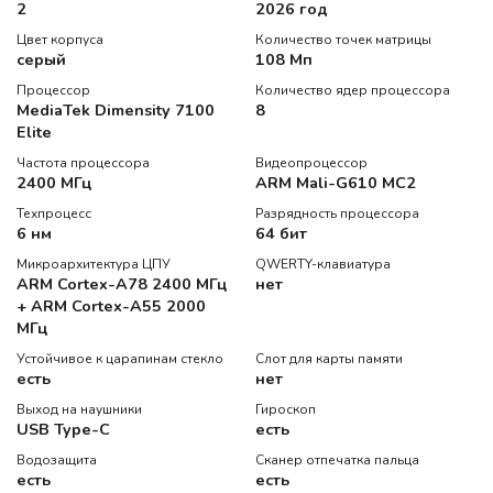
2
2026 год
Цвет корпуса
Количество точек матрицы
серый
108 Мп
Процессор
Количество ядер процессора
MediaTek Dimensity 7100
8
Elite
Частота процессора
Видеопроцессор
2400 МГц
ARM Mali-G610 MC2
Техпроцесс
Разрядность процессора
6 нм
64 бит
Микроархитектура ЦПУ
QWERTY-клавиатура
ARM Cortex-A78 2400 МГц
нет
+ ARM Cortex-A55 2000
МГц
Устойчивое к царапинам стекло
Слот для карты памяти
есть
нет
Выход на наушники
Гироскоп
USB Type-C
есть
Водозащита
Сканер отпечатка пальца
есть
есть