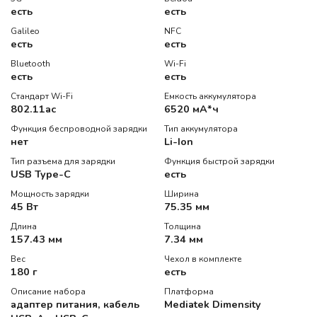
есть
есть
Galileo
NFC
есть
есть
Bluetooth
Wi-Fi
есть
есть
Стандарт Wi-Fi
Емкость аккумулятора
802.11ac
6520 мА*ч
Функция беспроводной зарядки
Тип аккумулятора
нет
Li-Ion
Тип разъема для зарядки
Функция быстрой зарядки
USB Type-C
есть
Мощность зарядки
Ширина
45 Вт
75.35 мм
Длина
Толщина
157.43 мм
7.34 мм
Вес
Чехол в комплекте
180 г
есть
Описание набора
Платформа
адаптер питания, кабель
Mediatek Dimensity