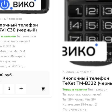
очный телефон
почный телефон
VI C30 (черный)
 в наличии
Тип: телефон
орпуса: классический
ь: 0.032 Гб
IM-карты: Mini SIM
ество SIM-карт: 2
амера: нет
выхода: 2023 год
Кнопочный телефон
00 руб..
Кнопочный телефон
С
TeXet TM-B322 (черн
+
Товар в наличии
Тип: телефон
Тип корпуса: классический
Тип SIM-карты: Mini SIM
Количество SIM-карт: 2
Фотокамера: нет