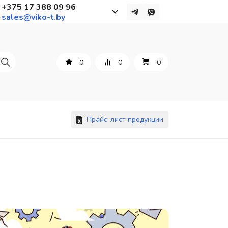
+375 17 388 09 96
sales@viko-t.by
Работаем с 9 до 17:30
с понедельника по пятницу
0
0
0
+375 44 564 01 13
+375 29 861 18 28
+375 17 388 09 96
Прайс-лист продукции
По всем вопросам
sales@viko-t.by
Оплата и доставка
Контакты