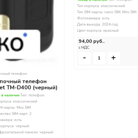
Тип корпуса: классический
Тип SIM-карты: nano SIM, Mini SIM
Фотокамера: есть
Дата выхода: 2024 год
Цвет корпуса: красный
94,00 руб..
c НДС
-
+
очный телефон
почный телефон
et TM-D400 (черный)
 в наличии
Тип: телефон
орпуса: классический
IM-карты: Mini SIM
ество SIM-карт: 2
амера: есть
корпуса: черный
фронтальной панели: черный