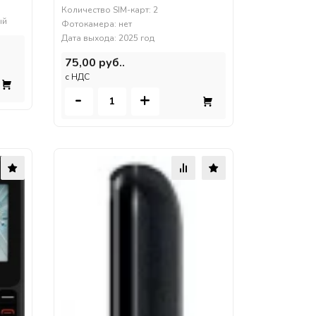
Количество SIM-карт: 2
ый
Фотокамера: нет
Дата выхода: 2025 год
75,00 руб..
c НДС
-
+