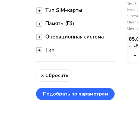
Тип S
Тип SIM-карты
Колич
Фоток
Цвет 
Память (Гб)
Цвет 
Операционная система
85,
c НД
Тип
-
× Сбросить
Подобрать по параметрам