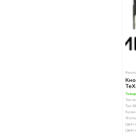
Кноп
Кно
TeX
Товар
Тип к
Тип S
Колич
Фоток
Цвет 
Цвет 