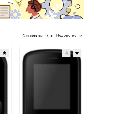
220118, г. Минск, ул. Крупской, д.
17, пом. 38, оф. №1
Недорогие
Сначала выводить: