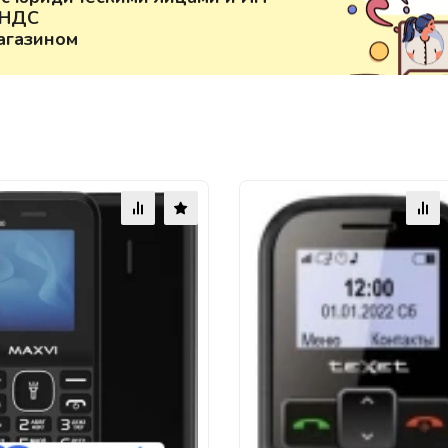
 НДС
агазином