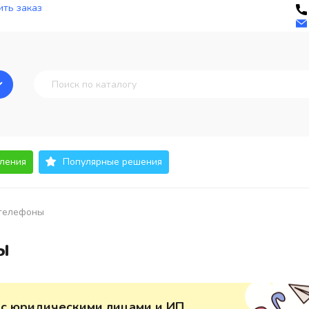
ть заказ
ления
Популярные решения
телефоны
ы
 с юридическими лицами и ИП