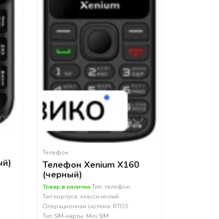
Телефон
ый)
Телефон Xenium X160
(черный)
Товар в наличии
Тип: телефон
Тип корпуса: классический
Операционная система: RTOS
Тип SIM-карты: Mini SIM