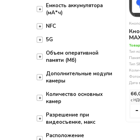
Емкость аккумулятора
(мА*ч)
Кноп
NFC
Кно
MAX
5G
Товар
Тип к
Объем оперативной
Памят
памяти (Мб)
Тип S
Колич
Дополнительные модули
Фоток
камеры
Дата 
66,
Количество основных
c НД
камер
-
Разрешение при
видеосъемке, макс
Расположение