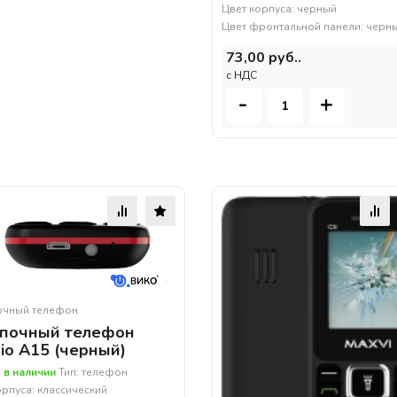
Цвет корпуса: черный
Цвет фронтальной панели: черн
73,00 руб..
c НДС
-
+
очный телефон
почный телефон
io A15 (черный)
 в наличии
Тип: телефон
орпуса: классический