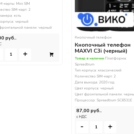
IM-карты: Mini SIM
ество SIM-карт: 2
амера: есть
корпуса: черный
фронтальной панели: черный
00 руб..
Кнопочный телефон
Кнопочный телефон
С
MAXVI C3i (черный)
+
Товар в наличии
Платформа:
Spreadtrum
Тип корпуса: классический
Количество SIM-карт: 2
Дата выхода: 2020 год
Цвет корпуса: черный
Цвет фронтальной панели: черн
Процессор: Spreadtrum SC6531E
87,00 руб..
c НДС
-
+