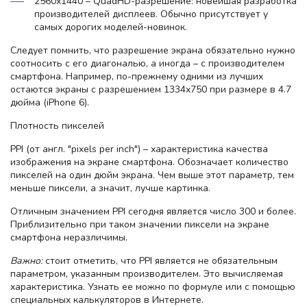
2560х1440 – QuadHD-разрешение: новейшая разработка
производителей дисплеев. Обычно присутствует у
самых дорогих моделей-новинок.
Следует помнить, что разрешение экрана обязательно нужно
соотносить с его диагональю, а иногда – с производителем
смартфона. Например, по-прежнему одними из лучших
остаются экраны с разрешением 1334х750 при размере в 4.7
дюйма (iPhone 6).
Плотность пикселей
PPI (от англ. "pixels per inch") – характеристика качества
изображения на экране смартфона. Обозначает количество
пикселей на один дюйм экрана. Чем выше этот параметр, тем
меньше пиксели, а значит, лучше картинка.
Отличным значением PPI сегодня является число 300 и более.
Приблизительно при таком значении пиксели на экране
смартфона неразличимы.
Важно:
стоит отметить, что PPI является не обязательным
параметром, указанным производителем. Это вычисляемая
характеристика. Узнать ее можно по формуле или с помощью
специальных калькуляторов в Интернете.