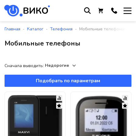
Работаем с 9 до 17:30
с понедельника по пятницу
-
-
-
Главная
Каталог
Телефония
Мобильные телефоны
+375 44 564 01 13
Мобильные телефоны
+375 29 861 18 28
+375 17 388 09 96
Недорогие
Сначала выводить:
Подобрать по параметрам
По всем вопросам
sales@viko-t.by
Оплата и доставка
Контакты
220118, г. Минск, ул. Крупской, д.
17, пом. 38, оф. №1