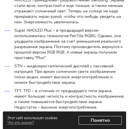
AMOLED. Принадлежит разработчикам Samsung. Экраны
стали ярче, контрастней и еще тоньше, а также меньше
отражают солнечный свет. Теперь на солнце не надо
прикрывать экран рукой, чтобы что-нибудь увидеть на
нем. Энергоемкость увеличилась.
Super AMOLED Plus – в предыдущей версии
использовалась технология PenTile RGBG. Однако, она
ухудшила изображение за счет уменьшения реального
разрешения экрана. Поэтому производитель вернулся к
прошлой версии RGB RGB. А новые экраны получили
приставку "Plus".
STN – жидкокристаллический дисплей с пассивной
матрицей. При ярком солнечном свете изображение
плохо видно, имеют высокое энергопотребление и
низкое быстродействие экрана.
TFT, TFD – в отличие от предыдущего типа экрана,
имеют большую четкость и контрастность изображения,
а также повышается быстродействие экрана.
Недостаток – высокое энергопотребление.
TFT TMR – позволяют получить яркое и контрастное
Этот сайт использует cookies
Понятно
изображение как на улице, даже при ярком солнце, так
Что это значит?
и в темном помещении. Также в этой разновидности