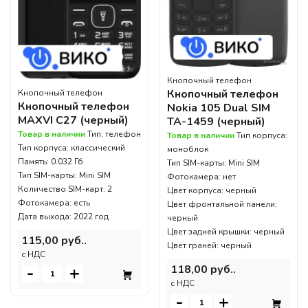
Кнопочный телефон
Кнопочный телефон
Кнопочный телефон
Кнопочный телефон
Nokia 105 Dual SIM
MAXVI C27 (черный)
TA-1459 (черный)
Товар в наличии
Тип: телефон
Товар в наличии
Тип корпуса:
Тип корпуса: классический
моноблок
Память: 0.032 Гб
Тип SIM-карты: Mini SIM
Тип SIM-карты: Mini SIM
Фотокамера: нет
Количество SIM-карт: 2
Цвет корпуса: черный
Фотокамера: есть
Цвет фронтальной панели:
Дата выхода: 2022 год
черный
Цвет задней крышки: черный
115,00 руб..
Цвет граней: черный
c НДС
118,00 руб..
-
+
c НДС
-
+