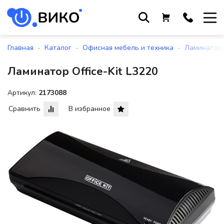
Работаем с 9 до 17:30
с понедельника по пятницу
-
-
-
Главная
Каталог
Офисная мебель и техника
Ламинатор
+375 44 564 01 13
Ламинатор Office-Kit L3220
+375 29 861 18 28
+375 17 388 09 96
Артикул:
2173088
Сравнить
В избранное
По всем вопросам
sales@viko-t.by
Оплата и доставка
Контакты
220118, г. Минск, ул. Крупской, д.
17, пом. 38, оф. №1