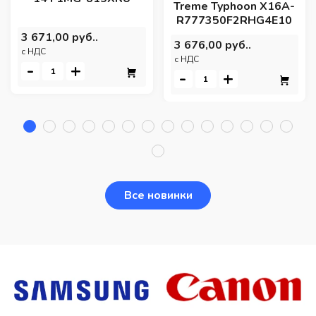
Treme Typhoon X16A-
R777350F2RHG4E10
3 671,00 руб..
3 676,00 руб..
c НДС
c НДС
-
+
-
+
Все новинки