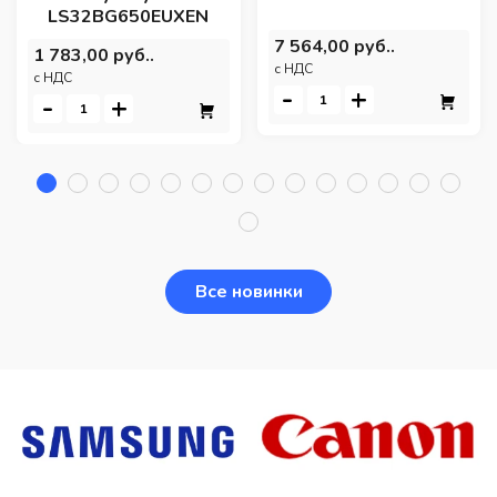
LS32BG650EUXEN
7 564,00 руб..
1 783,00 руб..
c НДС
c НДС
-
+
-
+
Все новинки