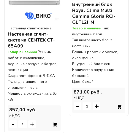
Внутренний блок
Royal Clima Multi
Gamma Gloria RCI-
GLF12HN
Товар в наличии
Тип:
Настенная сплит-система
Настенная сплит-
внутренний блок
система CENTEK CT-
Тип внутреннего блока:
65A09
настенный
Режимы работы: обогрев,
Товар в наличии
Режимы
охлаждение
работы: охлаждение,
Внутренний блок: есть
осушение воздуха, обогрев,
Количество внутренних
вентиляция
блоков: 1
Хладагент (фреон): R 410A
Цвет: белый
Пульт дистанционного
управления: есть
871,00 руб..
Мощность охлаждения: 2.65
c НДС
кВт
-
+
857,00 руб..
c НДС
-
+