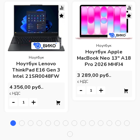
Ноутбук
Ноутбук Apple
MacBook Neo 13" A18
Ноутбук
Ноутбук Lenovo
Pro 2026 MHFJ4
ThinkPad E16 Gen 3
3 289,00 руб..
Intel 21SR0048FW
c НДС
4 356,00 руб..
-
+
c НДС
-
+