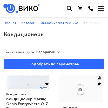
Работаем с 9 до 17:30
с понедельника по пятницу
-
-
-
Главная
Каталог
Климатическая техника
Кондиционеры
+375 44 564 01 13
Кондиционеры
+375 29 861 18 28
+375 17 388 09 96
Недорогие
Сначала выводить:
Подобрать по параметрам
По всем вопросам
sales@viko-t.by
Оплата и доставка
Контакты
Кондиционер
220118, г. Минск, ул. Крупской, д.
Кондиционер Making
17, пом. 38, оф. №1
Oasis Everywhere O-7
Кондиционер