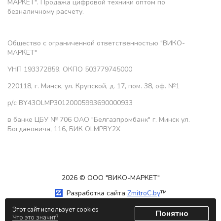
МАРКЕТ". Продажа цифровой техники оптом по
безналичному расчету.
Общество с ограниченной ответственностью "ВИКО-
МАРКЕТ"
УНП 193372859, ОКПО 503779745000
220118, г. Минск, ул. Крупской, д. 17, пом. 38, оф. №1
р/с BY43OLMP30120005993690000933
в банке ЦБУ № 706 ОАО "Белгазпромбанк" г. Минск ул.
Богдановича, 116, БИК OLMPBY2X
2026 © ООО "ВИКО-МАРКЕТ"
Разработка сайта
ZmitroC.by
™
Этот сайт использует cookies
Понятно
Что это значит?