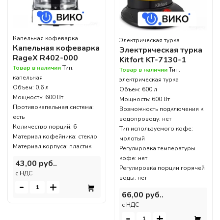
Капельная кофеварка
Электрическая турка
Капельная кофеварка
Электрическая турка
RageX R402-000
Kitfort KT-7130-1
Товар в наличии
Тип:
Товар в наличии
Тип:
капельная
электрическая турка
Объем: 0.6 л
Объем: 600 л
Мощность: 600 Вт
Мощность: 600 Вт
Противокапельная система:
Возможность подключения к
есть
водопроводу: нет
Количество порций: 6
Тип используемого кофе:
Материал кофейника: стекло
молотый
Материал корпуса: пластик
Регулировка температуры
кофе: нет
43,00 руб..
Регулировка порции горячей
c НДС
воды: нет
-
+
66,00 руб..
c НДС
-
+