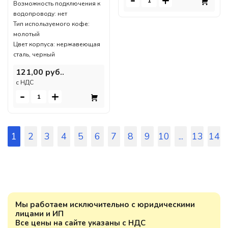
-
+
Возможность подключения к
водопроводу: нет
Тип используемого кофе:
молотый
Цвет корпуса: нержавеющая
сталь, черный
121,00 руб..
c НДС
-
+
1
2
3
4
5
6
7
8
9
10
...
13
14
Мы работаем исключительно с юридическими
лицами и ИП
Все цены на сайте указаны с НДС