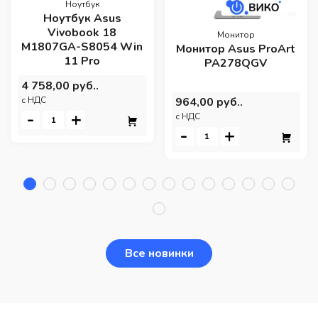
Ноутбук
Ноутбук Asus
Vivobook 18
Монитор
M1807GA-S8054 Win
Монитор Asus ProArt
11 Pro
PA278QGV
4 758,00 руб..
964,00 руб..
c НДС
-
+
c НДС
-
+
Все новинки