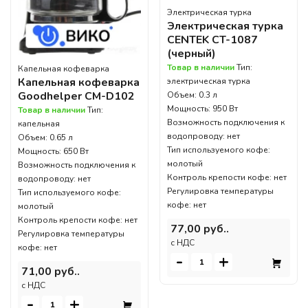
Электрическая турка
Электрическая турка
CENTEK CT-1087
(черный)
Товар в наличии
Тип:
Капельная кофеварка
Капельная кофеварка
электрическая турка
Goodhelper CM-D102
Объем: 0.3 л
Мощность: 950 Вт
Товар в наличии
Тип:
Возможность подключения к
капельная
водопроводу: нет
Объем: 0.65 л
Тип используемого кофе:
Мощность: 650 Вт
молотый
Возможность подключения к
Контроль крепости кофе: нет
водопроводу: нет
Регулировка температуры
Тип используемого кофе:
кофе: нет
молотый
Контроль крепости кофе: нет
77,00 руб..
Регулировка температуры
c НДС
кофе: нет
-
+
71,00 руб..
c НДС
-
+