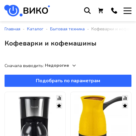
Работаем с 9 до 17:30
с понедельника по пятницу
-
-
-
Главная
Каталог
Бытовая техника
Кофеварки и кофема
+375 44 564 01 13
Кофеварки и кофемашины
+375 29 861 18 28
+375 17 388 09 96
Недорогие
Сначала выводить:
Подобрать по параметрам
По всем вопросам
sales@viko-t.by
Оплата и доставка
Контакты
220118, г. Минск, ул. Крупской, д.
17, пом. 38, оф. №1