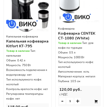
Кофеварка
Кофеварка CENTEK
Капельная кофеварка
CT-1080 (White)
Капельная кофеварка
Товар в наличии
Тип: для
Kitfort KT-795
кофе по-турецки
Товар в наличии
Тип:
Объем: 0.5 л
капельная
Мощность: 1000 Вт
Объем: 0.42 л
Тип используемого кофе:
Мощность: 750 Вт
молотый
Возможность подключения к
Автоотключение: есть
водопроводу: нет
Материал корпуса: металл
Тип используемого кофе:
Глубина: 10.5 см
молотый
120,00 руб..
Контроль крепости кофе: нет
Регулировка температуры
c НДС
кофе: нет
-
+
118,00 руб..