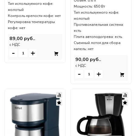
Объем: 0.6 л
Тип используемого кофе:
Мощность: 650 Вт
молотый
Тип используемого кофе:
Контроль крепости кофе: нет
молотый
Регулировка температуры
Противокапельная система:
кофе: нет
есть
Плита автоподогрева: есть
89,00 руб..
Съемный лоток для сбора
c НДС
капель: нет
-
+
90,00 руб..
c НДС
-
+