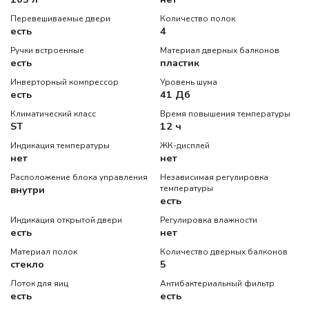
Перевешиваемые двери
Количество полок
есть
4
Ручки встроенные
Материал дверных балконов
есть
пластик
Инверторный компрессор
Уровень шума
есть
41 Дб
Климатический класс
Время повышения температуры
ST
12 ч
Индикация температуры
ЖК-дисплей
нет
нет
Расположение блока управления
Независимая регулировка
внутри
температуры
есть
Индикация открытой двери
Регулировка влажности
есть
нет
Материал полок
Количество дверных балконов
стекло
5
Лоток для яиц
Антибактериальный фильтр
есть
есть