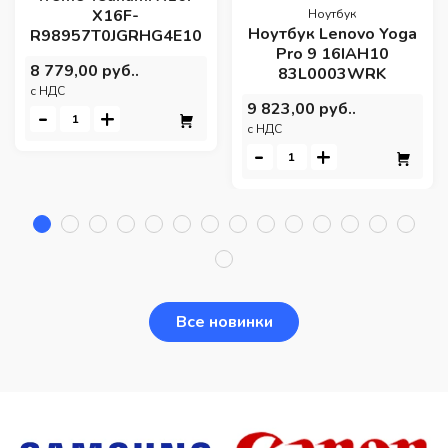
X16F-
Ноутбук
Ноутбук Lenovo Yoga
R98957T0JGRHG4E10
Pro 9 16IAH10
8 779,00 руб..
83L0003WRK
c НДС
9 823,00 руб..
-
+
c НДС
-
+
Все новинки