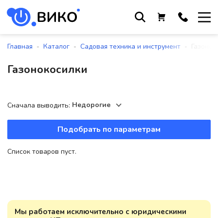
Работаем с 9 до 17:30
с понедельника по пятницу
-
-
-
Главная
Каталог
Садовая техника и инструмент
Газонок
+375 44 564 01 13
Газонокосилки
+375 29 861 18 28
+375 17 388 09 96
Недорогие
Сначала выводить:
Подобрать по параметрам
По всем вопросам
sales@viko-t.by
Список товаров пуст.
Оплата и доставка
Контакты
220118, г. Минск, ул. Крупской, д.
17, пом. 38, оф. №1
Мы работаем исключительно с юридическими