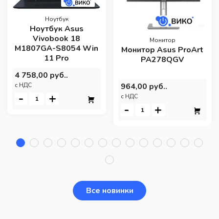
Ноутбук
Ноутбук Asus
Vivobook 18
Монитор
M1807GA-S8054 Win
Монитор Asus ProArt
11 Pro
PA278QGV
4 758,00 руб..
964,00 руб..
c НДС
-
+
c НДС
-
+
Все новинки