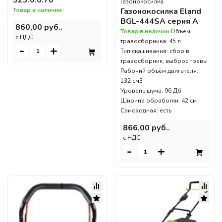
Газонокосилка
Газонокосилка Eland
Товар в наличии
BGL-444SA серия А
860,00 руб..
Товар в наличии
Объём
c НДС
травосборника: 45 л
-
+
Тип скашивания: сбор в
травосборник, выброс травы
Рабочий объём двигателя:
132 см3
Уровень шума: 96 Дб
Ширина обработки: 42 см
Самоходная: есть
866,00 руб..
c НДС
-
+