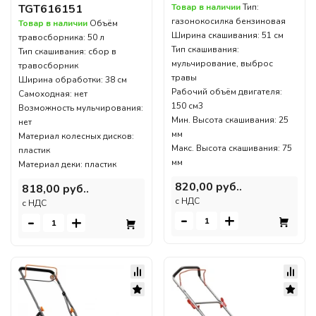
Товар в наличии
Тип:
TGT616151
газонокосилка бензиновая
Товар в наличии
Объём
Ширина скашивания: 51 см
травосборника: 50 л
Тип скашивания:
Тип скашивания: сбор в
мульчирование, выброс
травосборник
травы
Ширина обработки: 38 см
Рабочий объём двигателя:
Самоходная: нет
150 см3
Возможность мульчирования:
Мин. Высота скашивания: 25
нет
мм
Материал колесных дисков:
Макс. Высота скашивания: 75
пластик
мм
Материал деки: пластик
820,00 руб..
818,00 руб..
c НДС
c НДС
-
+
-
+