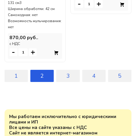
-
+
131 см3
Ширина обработки: 42 см
Самоходная: нет
Возможность мульчирования:
нет
870,00 руб..
c НДС
-
+
1
2
3
4
5
Мы работаем исключительно с юридическими
лицами и ИП
Все цены на сайте указаны с НДС
Сайт не является интернет-магазином