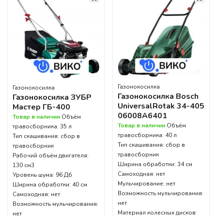
Газонокосилка
Газонокосилка
Газонокосилка Bosch
Газонокосилка ЗУБР
UniversalRotak 34-405
Мастер ГБ-400
06008A6401
Товар в наличии
Объём
Товар в наличии
Объём
травосборника: 35 л
травосборника: 40 л
Тип скашивания: сбор в
Тип скашивания: сбор в
травосборник
травосборник
Рабочий объём двигателя:
Ширина обработки: 34 см
130 см3
Самоходная: нет
Уровень шума: 96 Дб
Мульчирование: нет
Ширина обработки: 40 см
Возможность мульчирования:
Самоходная: нет
нет
Возможность мульчирования:
Материал колесных дисков:
нет