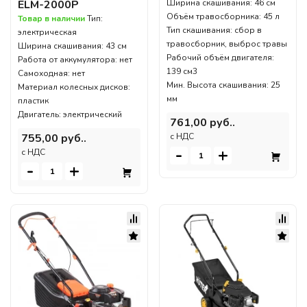
ELM-2000P
Ширина скашивания: 46 см
Объём травосборника: 45 л
Товар в наличии
Тип:
Тип скашивания: сбор в
электрическая
травосборник, выброс травы
Ширина скашивания: 43 см
Рабочий объём двигателя:
Работа от аккумулятора: нет
139 см3
Самоходная: нет
Мин. Высота скашивания: 25
Материал колесных дисков:
мм
пластик
Двигатель: электрический
761,00 руб..
755,00 руб..
c НДС
-
+
c НДС
-
+