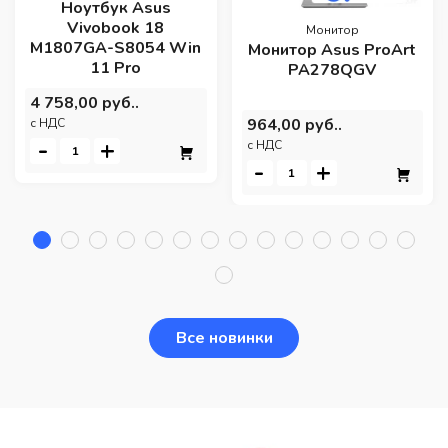
Ноутбук Asus
Vivobook 18
Монитор
M1807GA-S8054 Win
Монитор Asus ProArt
11 Pro
PA278QGV
4 758,00 руб..
964,00 руб..
c НДС
-
+
c НДС
-
+
Все новинки