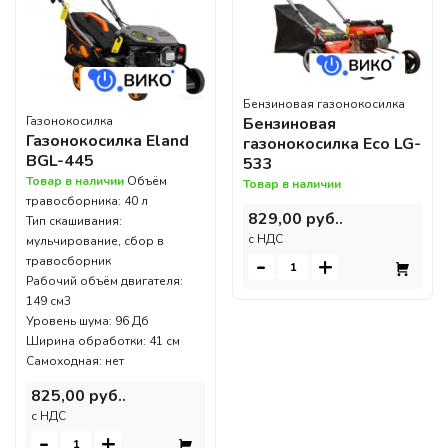
Бензиновая газонокосилка
Бензиновая
Газонокосилка
Газонокосилка Eland
газонокосилка Eco LG-
BGL-445
533
Товар в наличии
Объём
Товар в наличии
травосборника: 40 л
829,00 руб..
Тип скашивания:
c НДС
мульчирование, сбор в
-
+
травосборник
Рабочий объём двигателя:
149 см3
Уровень шума: 96 Дб
Ширина обработки: 41 см
Самоходная: нет
825,00 руб..
c НДС
-
+