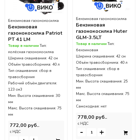
Бензиновая газонокосилка
Бензиновая газонокосилка
Бензиновая
Бензиновая
газонокосилка Huter
газонокосилка Patriot
GLM-3.5LT
PT 41 LM
Товар в наличии
Тип:
Товар в наличии
Тип:
бензиновая
колёсная газонокосилка
Ширина скашивания: 42 см
Ширина скашивания: 42 см
Объём травосборника: 40 л
Объём травосборника: 40 л
Тип скашивания: сбор в
Тип скашивания: сбор в
травосборник
травосборник
Мин. Высота скашивания: 25
Рабочий объём двигателя:
мм
123 см3
Макс. Высота скашивания: 75
Мин. Высота скашивания: 30
мм
мм
Самоходная: нет
Макс. Высота скашивания: 75
мм
778,00 руб..
c НДС
772,00 руб..
-
+
c НДС