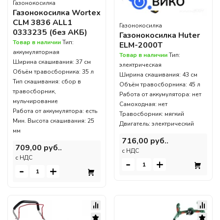
Газонокосилка
Газонокосилка Wortex
CLM 3836 ALL1
Газонокосилка
0333235 (без АКБ)
Газонокосилка Huter
Товар в наличии
Тип:
ELM-2000T
аккумуляторная
Товар в наличии
Тип:
Ширина скашивания: 37 см
электрическая
Объём травосборника: 35 л
Ширина скашивания: 43 см
Тип скашивания: сбор в
Объём травосборника: 45 л
травосборник,
Работа от аккумулятора: нет
мульчирование
Самоходная: нет
Работа от аккумулятора: есть
Травосборник: мягкий
Мин. Высота скашивания: 25
Двигатель: электрический
мм
716,00 руб..
709,00 руб..
c НДС
c НДС
-
+
-
+