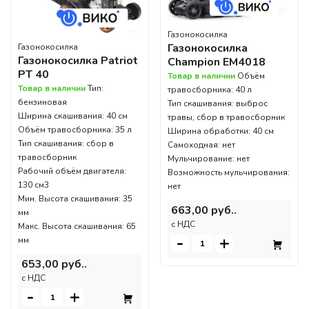
Газонокосилка
Газонокосилка
Газонокосилка
Газонокосилка Patriot
Champion EM4018
PT 40
Товар в наличии
Объём
Товар в наличии
Тип:
травосборника: 40 л
бензиновая
Тип скашивания: выброс
Ширина скашивания: 40 см
травы, сбор в травосборник
Объём травосборника: 35 л
Ширина обработки: 40 см
Тип скашивания: сбор в
Самоходная: нет
травосборник
Мульчирование: нет
Рабочий объём двигателя:
Возможность мульчирования:
130 см3
нет
Мин. Высота скашивания: 35
663,00 руб..
мм
c НДС
Макс. Высота скашивания: 65
-
+
мм
653,00 руб..
c НДС
-
+