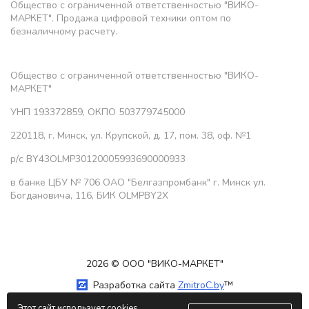
Общество с ограниченной ответственностью "ВИКО-
МАРКЕТ". Продажа цифровой техники оптом по
безналичному расчету.
Общество с ограниченной ответственностью "ВИКО-
МАРКЕТ"
УНП 193372859, ОКПО 503779745000
220118, г. Минск, ул. Крупской, д. 17, пом. 38, оф. №1
р/с BY43OLMP30120005993690000933
в банке ЦБУ № 706 ОАО "Белгазпромбанк" г. Минск ул.
Богдановича, 116, БИК OLMPBY2X
2026 © ООО "ВИКО-МАРКЕТ"
Разработка сайта
ZmitroC.by
™
Этот сайт использует cookies