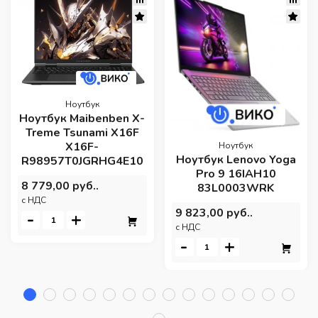
Ноутбук
Ноутбук Maibenben X-
Treme Tsunami X16F
X16F-
Ноутбук
Ноутбук Lenovo Yoga
R98957T0JGRHG4E10
Pro 9 16IAH10
8 779,00 руб..
83L0003WRK
c НДС
9 823,00 руб..
-
+
c НДС
-
+