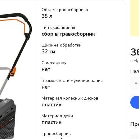
Объём травосборника
35 л
Тип скашивания
сбор в травосборник
Ширина обработки
3
32 см
c Н
Самоходная
нет
Нал
Возможность мульчирования
-
нет
Материал колесных дисков
пластик
Материал деки
пластик
Пр
Травосборник