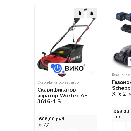
Газонокос
Газоно
Скарификатор-аэратор
Schepp
Скарификатор-
X (с 2-
аэратор Wortex AE
3616-1 S
969,00 
c НДС
608,00 руб..
-
c НДС