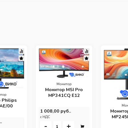
Монитор
Монитор MSI Pro
MP341CQ E12
тор
 Philips
AE/00
Мо
Монитор
1 008,00 руб..
MP245
c НДС
.
-
+