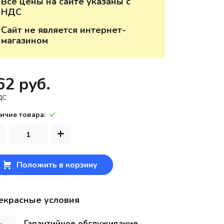
Все цены на сайте указаны с
НДС
220118, г. Минск, ул. Крупской, д.
17, пом. 38, оф. №1
Сайт не является интернет-
магазином
62 руб.
ДС
ичие товара:
+
Положить в корзину
екрасные условия
Гарантийное обслуживание