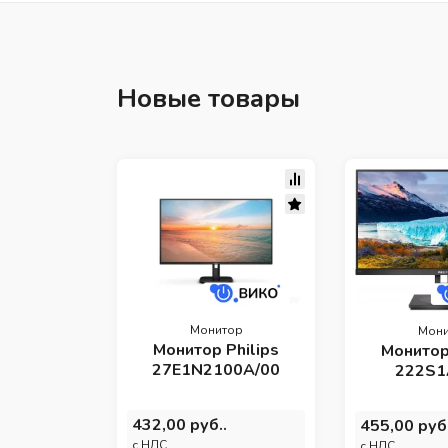
Новые товары
Монитор
Мони
Монитор Philips
Монитор
27E1N2100A/00
222S1
432,00 руб..
455,00 руб.
c НДС
c НДС