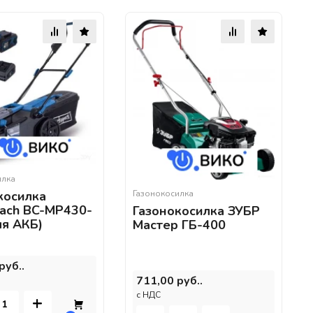
илка
Газонокосилка
косилка
ach BC-MP430-
Газонокосилка ЗУБР
мя АКБ)
Мастер ГБ-400
руб..
711,00 руб..
c НДС
+