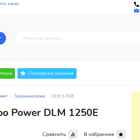
ть заказ
ления
Популярные решения
-
-
мент
Газонокосилки
DLM 1250E
oo Power DLM 1250E
Сравнить
В избранное