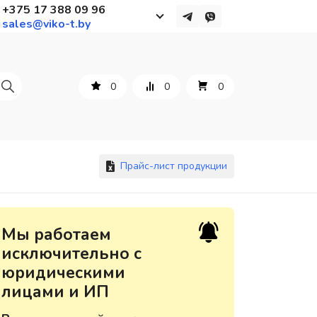
+375 17 388 09 96
sales@viko-t.by
Работаем с 9 до 17:30
с понедельника по пятницу
0
0
0
+375 44 564 01 13
+375 29 861 18 28
+375 17 388 09 96
Прайс-лист продукции
По всем вопросам
Мы работаем
sales@viko-t.by
исключительно с
юридическими
Оплата и доставка
лицами и ИП
Контакты