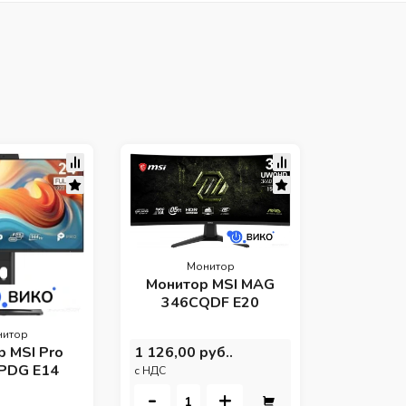
М
Монито
345C
1 336,00 
Монитор
c НДС
Монитор MSI MAG
-
346CQDF E20
нитор
 MSI Pro
1 126,00 руб..
PDG E14
c НДС
-
+