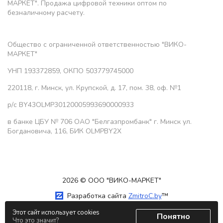
МАРКЕТ". Продажа цифровой техники оптом по
безналичному расчету.
Общество с ограниченной ответственностью "ВИКО-
МАРКЕТ"
УНП 193372859, ОКПО 503779745000
220118, г. Минск, ул. Крупской, д. 17, пом. 38, оф. №1
р/с BY43OLMP30120005993690000933
в банке ЦБУ № 706 ОАО "Белгазпромбанк" г. Минск ул.
Богдановича, 116, БИК OLMPBY2X
2026 © ООО "ВИКО-МАРКЕТ"
Разработка сайта
ZmitroC.by
™
Этот сайт использует cookies
Понятно
Что это значит?