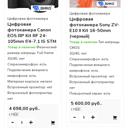
Цифровая фотокамера
Цифровая
Цифровая фотокамера
Цифровая
фотокамера Sony ZV-
фотокамера Canon
E10 II Kit 16-50mm
EOS RP Kit RF 24-
(черный)
105mm f/4-7.1 IS STM
Товар в наличии
Тип матрицы:
Товар в наличии
Физический
CMOS
размер матрицы: Full frame
3G/4G: нет
3G/4G: нет
Стереомикрофон: есть
Стереомикрофон: есть
Подключение внешнего
Подключение внешнего
микрофона: есть
микрофона: есть
Встроенный проектор: нет
Материал корпуса: металл
Встроенный фотопринтер:
Встроенный проектор: нет
нет
Встроенный фотопринтер:
Поворотный экран: есть
нет
5 600,00 руб..
4 698,00 руб..
c НДС
c НДС
-
+
-
+