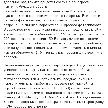
довольно мал, так что придется сразу же приобрести
карточку большего объема.
Какойобъем карты памятиоптимальный? К этому вопросу
нужно подойти с индивидуальной точки зрения. Все зависит
от таких факторов, как частота съемок, формат и
разрешение снимков, параметров цифрового фотоаппарата.
В зависимости от перечисленных составляющих, на одной и
той же карте памяти объемом в 512 Мб может уместиться как
200 фото, так и всего лишь 50. В целом, лучше не экономить
на карте памяти, чтобы потом не переплачивать, приобретая
еще одну большего объема, и при покупке уделять внимание
картам объемом от 1 Гб – тогда у вас наверняка не возникнет
проблем.
Немаловажным является итип карты памяти. Существуют как
универсальные карты памяти, которые могут работать в
совместимости с несколькими моделями цифровых
фотоаппаратов, так и карты памяти, предназначенные
исключительно для работы с определенной маркой. Так,
карты Compact Flash и Secure Digital (SD) совместимы с
различными моделями фотоаппаратов, а такие форматы, как
Memory Stick (Memory Stick Duo, Pro) и хD-card предназначены
для использования в фотоаппаратах конкретных марок (Sony
и Olympus соответственно).