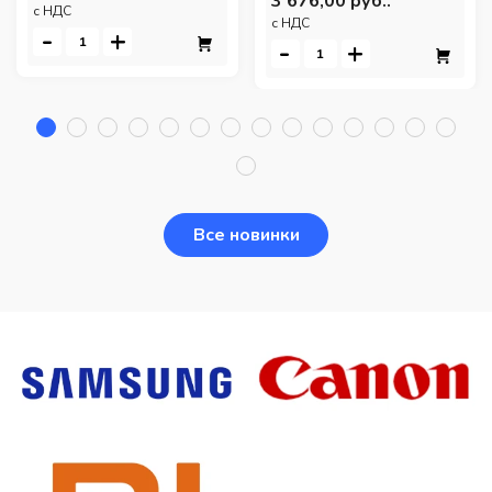
3 676,00 руб..
c НДС
c НДС
-
+
-
+
Все новинки