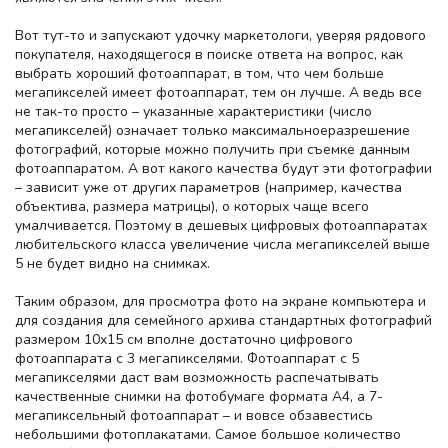
Вот тут-то и запускают удочку маркетологи, уверяя рядового
покупателя, находящегося в поиске ответа на вопрос, как
выбрать хороший фотоаппарат, в том, что чем больше
мегапикселей имеет фотоаппарат, тем он лучше. А ведь все
не так-то просто – указанные характеристики (число
мегапикселей) означает только максимальноеразрешение
фотографий, которые можно получить при съемке данным
фотоаппаратом. А вот какого качества будут эти фотографии
– зависит уже от других параметров (например, качества
объектива, размера матрицы), о которых чаще всего
умалчивается. Поэтому в дешевых цифровых фотоаппаратах
любительского класса увеличение числа мегапикселей выше
5 не будет видно на снимках.
Таким образом, для просмотра фото на экране компьютера и
для создания для семейного архива стандартных фотографий
размером 10х15 см вполне достаточно цифрового
фотоаппарата с 3 мегапикселями. Фотоаппарат с 5
мегапикселями даст вам возможность распечатывать
качественные снимки на фотобумаге формата А4, а 7-
мегапиксельный фотоаппарат – и вовсе обзавестись
небольшими фотоплакатами. Самое большое количество