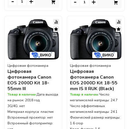
-
+
-
+
Цифровая фотокамера
Цифровая фотокамера
Цифровая
Цифровая
фотокамера Canon
фотокамера Canon
EOS 2000D Kit 18-
EOS 2000D Kit 18-55
55mm III
mm IS II RUK (Black)
Товар в наличии
Дата выхода
Товар в наличии
Число
на рынок: 2018 год
мегапикселей матрицы: 24.7
3G/4G: нет
Число эффективных
Материал корпуса: пластик
мегапикселей матрицы: 24.1
Встроенный проектор: нет
Физический размер матрицы:
Встроенный фотопринтер:
1.6 crop
нет
Кроп-фактор: 1.6