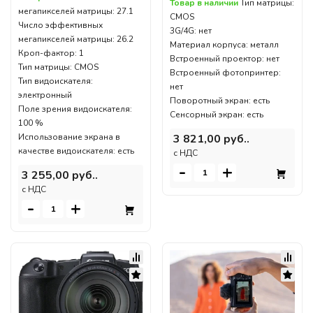
Товар в наличии
Тип матрицы:
мегапикселей матрицы: 27.1
CMOS
Число эффективных
3G/4G: нет
мегапикселей матрицы: 26.2
Материал корпуса: металл
Кроп-фактор: 1
Встроенный проектор: нет
Тип матрицы: CMOS
Встроенный фотопринтер:
Тип видоискателя:
нет
электронный
Поворотный экран: есть
Поле зрения видоискателя:
Сенсорный экран: есть
100 %
Использование экрана в
3 821,00 руб..
качестве видоискателя: есть
c НДС
-
+
3 255,00 руб..
c НДС
-
+