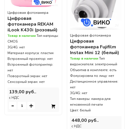
Цифровая фотокамера
Цифровая
фотокамера REKAM
iLook K430i (розовый)
Цифровая фотокамера
Товар в наличии
Тип матрицы:
Цифровая
CMOS
фотокамера Fujifilm
3G/4G: нет
Instax Mini 12 (белый)
Материал корпуса: пластик
Товар в наличии
Тип
Встроенный проектор: нет
видоискателя: электронный
Встроенный фотопринтер:
Объектив в комплекте: есть
нет
Фокусировка по лицу: нет
Поворотный экран: нет
Дистанционное управление:
Сенсорный экран: нет
нет
139,00 руб..
3G/4G: нет
c НДС
Тип камеры: камера для
-
+
мгновенной печати
Цвет: белый
448,00 руб..
c НДС