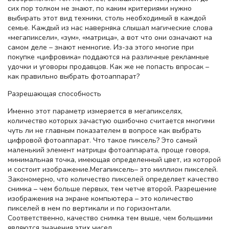
сих пор толком не знают, по каким критериями нужно
выбирать этот вид техники, столь необходимый в каждой
семье. Каждый из нас наверняка слышал магические слова
«мегапиксели», «зум», «матрица», а вот что они означают на
самом деле – знают немногие. Из-за этого многие при
покупке «цифровика» поддаются на различные рекламные
удочки и уговоры продавцов. Как же не попасть впросак –
как правильно выбрать фотоаппарат?
Разрешающая способность
Именно этот параметр измеряется в мегапикселях,
количество которых зачастую ошибочно считается многими
чуть ли не главным показателем в вопросе как выбрать
цифровой фотоаппарат. Что такое пиксель? Это самый
маленький элемент матрицы фотоаппарата, проще говоря,
минимальная точка, имеющая определенный цвет, из которой
и состоит изображение.Мегапиксель– это миллион пикселей.
Закономерно, что количество пикселей определяет качество
снимка – чем больше первых, тем четче второй. Разрешение
изображения на экране компьютера – это количество
пикселей в нем по вертикали и по горизонтали.
Соответственно, качество снимка тем выше, чем большими
являются значения этих чисел.