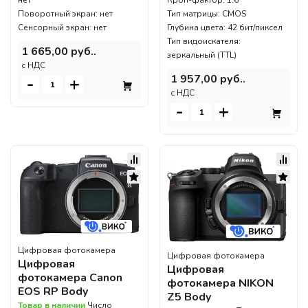
Поворотный экран: нет
Тип матрицы: CMOS
Сенсорный экран: нет
Глубина цвета: 42 бит/пиксел
Тип видоискателя:
1 665,00 руб..
зеркальный (TTL)
c НДС
1 957,00 руб..
-
+
c НДС
-
+
Цифровая фотокамера
Цифровая фотокамера
Цифровая
Цифровая
фотокамера Canon
фотокамера NIKON
EOS RP Body
Z5 Body
Товар в наличии
Число