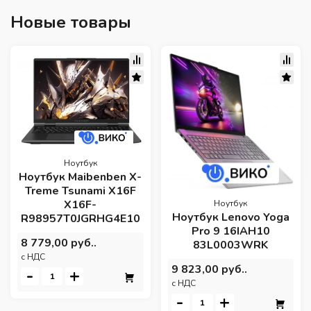
Новые товары
Ноутбук
Ноутбук Maibenben X-
Treme Tsunami X16F
X16F-
Ноутбук
Ноутбук Lenovo Yoga
R98957T0JGRHG4E10
Pro 9 16IAH10
8 779,00 руб..
83L0003WRK
c НДС
9 823,00 руб..
-
+
c НДС
-
+