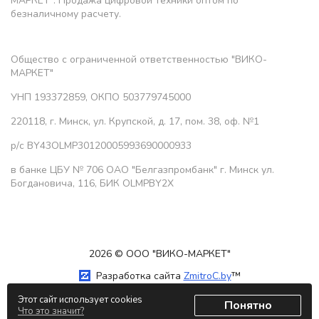
МАРКЕТ". Продажа цифровой техники оптом по
безналичному расчету.
Общество с ограниченной ответственностью "ВИКО-
МАРКЕТ"
УНП 193372859, ОКПО 503779745000
220118, г. Минск, ул. Крупской, д. 17, пом. 38, оф. №1
р/с BY43OLMP30120005993690000933
в банке ЦБУ № 706 ОАО "Белгазпромбанк" г. Минск ул.
Богдановича, 116, БИК OLMPBY2X
2026 © ООО "ВИКО-МАРКЕТ"
Разработка сайта
ZmitroC.by
™
Этот сайт использует cookies
Понятно
Что это значит?