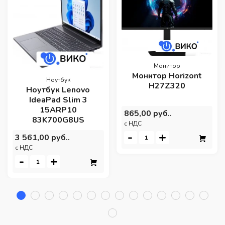
Монитор
Монитор Horizont
Ноутбук
H27Z320
Ноутбук Lenovo
IdeaPad Slim 3
15ARP10
865,00 руб..
83K700G8US
c НДС
-
+
3 561,00 руб..
c НДС
-
+