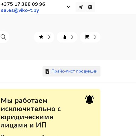
+375 17 388 09 96
sales@viko-t.by
Работаем с 9 до 17:30
с понедельника по пятницу
0
0
0
+375 44 564 01 13
+375 29 861 18 28
+375 17 388 09 96
Прайс-лист продукции
По всем вопросам
Мы работаем
sales@viko-t.by
исключительно с
юридическими
Оплата и доставка
лицами и ИП
Контакты