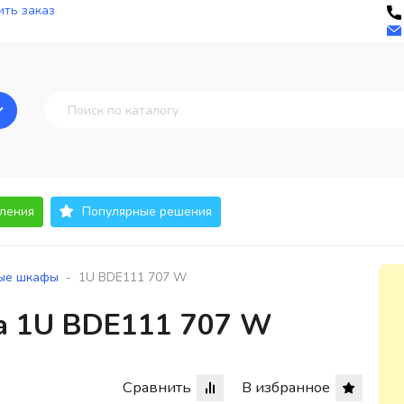
ть заказ
ления
Популярные решения
-
ые шкафы
1U BDE111 707 W
a 1U BDE111 707 W
Сравнить
В избранное