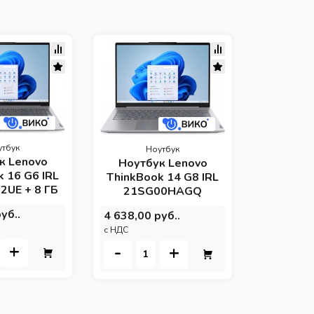
Н
Ноутб
ThinkBoo
21S
3 800,00 
c НДС
утбук
Ноутбук
-
к Lenovo
Ноутбук Lenovo
 16 G6 IRL
ThinkBook 14 G8 IRL
UE + 8 ГБ
21SG00HAGQ
уб..
4 638,00 руб..
c НДС
+
-
+