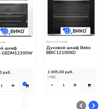
Духовой шкаф
шкаф
Духовой шкаф Beko
ой шкаф
BBIC12100XD
ig GEDM12300W
1 005,00 руб..
0 руб..
c НДС
-
+
+