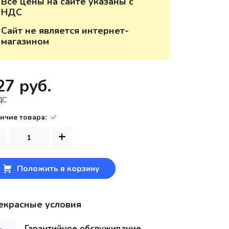
Все цены на сайте указаны с
НДС
220118, г. Минск, ул. Крупской, д.
17, пом. 38, оф. №1
Сайт не является интернет-
магазином
27 руб.
ДС
ичие товара:
+
Положить в корзину
екрасные условия
Гарантийное обслуживание