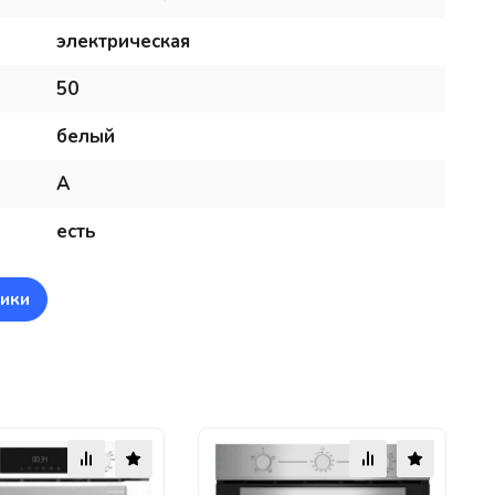
электрическая
50
белый
A
есть
ики