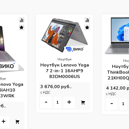
Ноутбук
Но
Ноутбук Lenovo Yoga
Ноутбу
7 2-in-1 16AHP9
ThinkBook
83DM0006US
21KH00Q2
бук
enovo Yoga
3 676,00 руб..
4 142,00 р
16IAH10
c НДС
c НДС
03WRK
-
+
-
б..
+