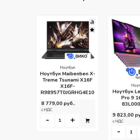
Ноутбук
Ноутбук Maibenben X-
Treme Tsunami X16F
Ноут
X16F-
Ноутбук L
R98957T0JGRHG4E10
Pro 9 
8 779,00 руб..
83L00
c НДС
9 823,00 ру
-
+
c НДС
-