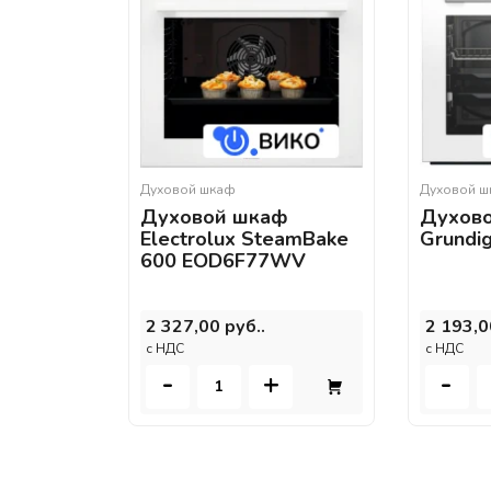
Духовой шкаф
Духовой 
Духовой шкаф
Духов
Electrolux SteamBake
Grund
600 EOD6F77WV
2 327,00 руб..
2 193,0
c НДС
c НДС
-
+
-