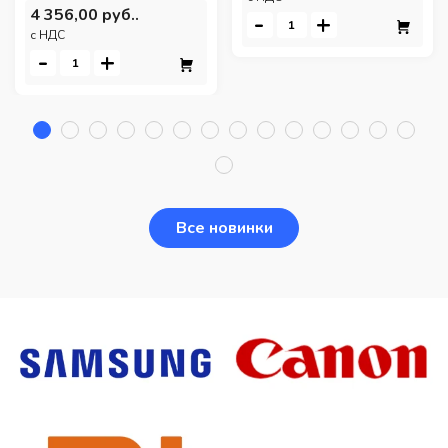
4 356,00 руб..
-
+
c НДС
-
+
Все новинки