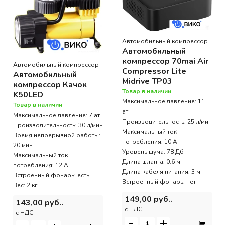
Автомобильный компрессор
Автомобильный
компрессор 70mai Air
Автомобильный компрессор
Compressor Lite
Автомобильный
Midrive TP03
компрессор Качок
Товар в наличии
K50LED
Максимальное давление: 11
Товар в наличии
ат
Максимальное давление: 7 ат
Производительность: 25 л/мин
Производительность: 30 л/мин
Максимальный ток
Время непрерывной работы:
потребления: 10 А
20 мин
Уровень шума: 78 Дб
Максимальный ток
Длина шланга: 0.6 м
потребления: 12 А
Длина кабеля питания: 3 м
Встроенный фонарь: есть
Встроенный фонарь: нет
Вес: 2 кг
149,00 руб..
143,00 руб..
c НДС
c НДС
-
+