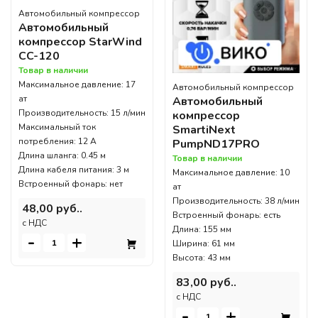
Автомобильный компрессор
Автомобильный
компрессор StarWind
CC-120
Товар в наличии
Максимальное давление: 17
Автомобильный компрессор
ат
Автомобильный
Производительность: 15 л/мин
компрессор
Максимальный ток
SmartiNext
потребления: 12 А
PumpND17PRO
Длина шланга: 0.45 м
Товар в наличии
Длина кабеля питания: 3 м
Максимальное давление: 10
Встроенный фонарь: нет
ат
Производительность: 38 л/мин
48,00 руб..
Встроенный фонарь: есть
c НДС
Длина: 155 мм
-
+
Ширина: 61 мм
Высота: 43 мм
83,00 руб..
c НДС
-
+