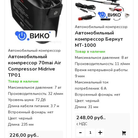
Автомобильный компрессор
Автомобильный
компрессор Беркут
MT-1000
Автомобильный компрессор
Товар в наличии
Автомобильный
Максимальное давление: 8 ат
компрессор 70mai Air
Производительность: 11 л/мин
Compressor Midrive
Время непрерывной работы:
TP01
9 мин
Товар в наличии
Максимальный ток
Максимальное давление: 7 ат
потребления: 6 А
Производительность: 32 л/мин
Встроенный фонарь: нет
Уровень шума: 72 Дб
Цвет: черный
Длина кабеля питания: 3.7 м
Длина: 31 мм
Встроенный фонарь: нет
248,00 руб..
Цвет: черный
c НДС
Длина: 235 мм
-
+
226,00 руб..