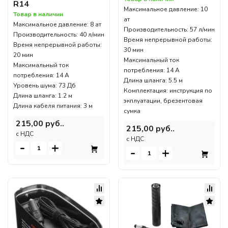
R14
Максимальное давление: 10
Товар в наличии
ат
Максимальное давление: 8 ат
Производительность: 57 л/мин
Производительность: 40 л/мин
Время непрерывной работы:
Время непрерывной работы:
30 мин
20 мин
Максимальный ток
Максимальный ток
потребления: 14 А
потребления: 14 А
Длина шланга: 5.5 м
Уровень шума: 73 Дб
Комплектация: инструкция по
Длина шланга: 1.2 м
экплуатации, брезентовая
Длина кабеля питания: 3 м
сумка
215,00 руб..
215,00 руб..
c НДС
c НДС
-
+
-
+