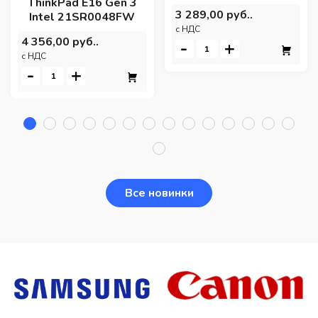
ThinkPad E16 Gen 3
3 289,00 руб..
Intel 21SR0048FW
c НДС
4 356,00 руб..
-
+
c НДС
-
+
Все новинки