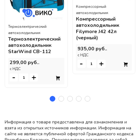
Компрессорный
автохолодильник
Компрессорный
автохолодильник
Термоэлектрический
Filymore J42 42л
автохолодильник
(черный)
Термоэлектрический
автохолодильник
935,00 руб..
StarWind CB-112
c НДС
-
+
299,00 руб..
c НДС
-
+
Информация о товаре предоставлена для ознакомления и
взята из открытых источников информации. Информация на
сайте не является публичной офертой Гражданского кодекса
Республики Беларусь. Производители оставляют за собой