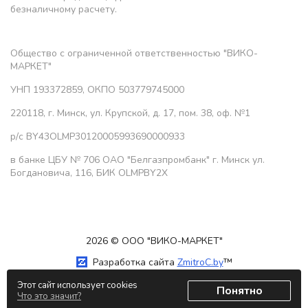
безналичному расчету.
Общество с ограниченной ответственностью "ВИКО-
МАРКЕТ"
УНП 193372859, ОКПО 503779745000
220118, г. Минск, ул. Крупской, д. 17, пом. 38, оф. №1
р/с BY43OLMP30120005993690000933
в банке ЦБУ № 706 ОАО "Белгазпромбанк" г. Минск ул.
Богдановича, 116, БИК OLMPBY2X
2026 © ООО "ВИКО-МАРКЕТ"
Разработка сайта
ZmitroC.by
™
Этот сайт использует cookies
Понятно
Что это значит?