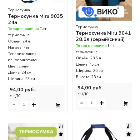
Термосумка
Термосумка Miru 9035
24л
Термосумка
Товар в наличии
Тип:
Термосумка Miru 9041
термосумка
28.5л (серый/синий)
Объём: 24 л
Товар в наличии
Тип:
Нагрев: нет
термосумка
Теплоизоляция:
Объём: 28.5 л
пенополиэтилен
Длина: 45 см
Цвет: синий
Ширина: 26 см
Длина: 24 см
Высота: 28 см
Ширина: 23 см
94,00 руб..
94,00 руб..
c НДС
c НДС
-
+
-
+