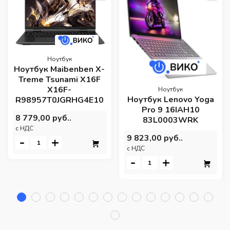
Ноутбук
Ноутбук Maibenben X-
Treme Tsunami X16F
X16F-
Ноутбук
Ноутбук Lenovo Yoga
R98957T0JGRHG4E10
Pro 9 16IAH10
8 779,00 руб..
83L0003WRK
c НДС
9 823,00 руб..
-
+
c НДС
-
+