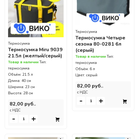
Термосумка
Термосумка Четыре
сезона 80-0281 6л
Термосумка
Термосумка Miru 9039
(серый)
21.5л (желтый/серый)
Товар в наличии
Тип:
Товар в наличии
Тип:
термосумка
термосумка
Объём: 6 л
Объём: 21.5 л
Цвет: серый
Длина: 40 см
82,00 руб..
Ширина: 23 см
c НДС
Высота: 28 см
-
+
82,00 руб..
c НДС
-
+