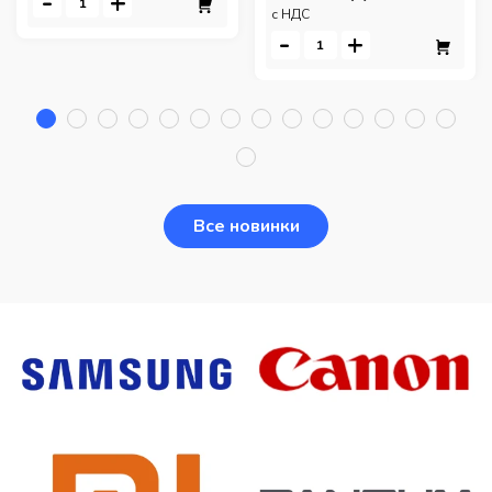
-
+
c НДС
-
+
Все новинки