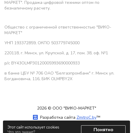
МАРКЕТ". Продажа цифровой техники оптом по
безналичному расчету.
Общество с ограниченной ответственностью "ВИКО-
МАРКЕТ"
УНП 193372859, ОКПО 503779745000
220118, г. Минск, ул. Крупской, д. 17, пом. 38, оф. №1
р/с BY43OLMP30120005993690000933
в банке ЦБУ № 706 ОАО "Белгазпромбанк" г. Минск ул.
Богдановича, 116, БИК OLMPBY2X
2026 © ООО "ВИКО-МАРКЕТ"
Разработка сайта
ZmitroC.by
™
Этот сайт использует cookies
Понятно
Что это значит?