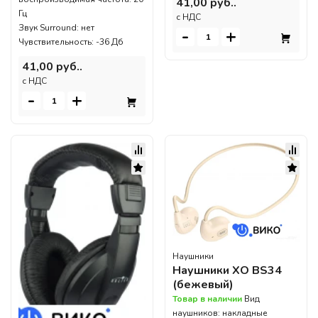
41,00 руб..
Гц
c НДС
Звук Surround: нет
-
+
Чувствительность: -36 Дб
41,00 руб..
c НДС
-
+
Наушники
Наушники XO BS34
(бежевый)
Товар в наличии
Вид
наушников: накладные