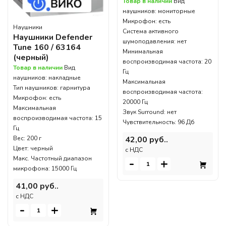
Товар в наличии
Вид
наушников: мониторные
Микрофон: есть
Наушники
Система активного
Наушники Defender
шумоподавления: нет
Tune 160 / 63164
Минимальная
(черный)
воспроизводимая частота: 20
Товар в наличии
Вид
Гц
наушников: накладные
Максимальная
Тип наушников: гарнитура
воспроизводимая частота:
Микрофон: есть
20000 Гц
Максимальная
Звук Surround: нет
воспроизводимая частота: 15
Чувствительность: 96 Дб
Гц
Вес: 200 г
42,00 руб..
Цвет: черный
c НДС
Макс. Частотный диапазон
-
+
микрофона: 15000 Гц
41,00 руб..
c НДС
-
+