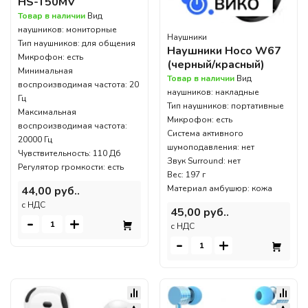
HS-T50MV
Товар в наличии
Вид
наушников: мониторные
Наушники
Тип наушников: для общения
Наушники Hoco W67
Микрофон: есть
(черный/красный)
Минимальная
Товар в наличии
Вид
воспроизводимая частота: 20
наушников: накладные
Гц
Тип наушников: портативные
Максимальная
Микрофон: есть
воспроизводимая частота:
Система активного
20000 Гц
шумоподавления: нет
Чувствительность: 110 Дб
Звук Surround: нет
Регулятор громкости: есть
Вес: 197 г
Материал амбушюр: кожа
44,00 руб..
c НДС
45,00 руб..
-
+
c НДС
-
+