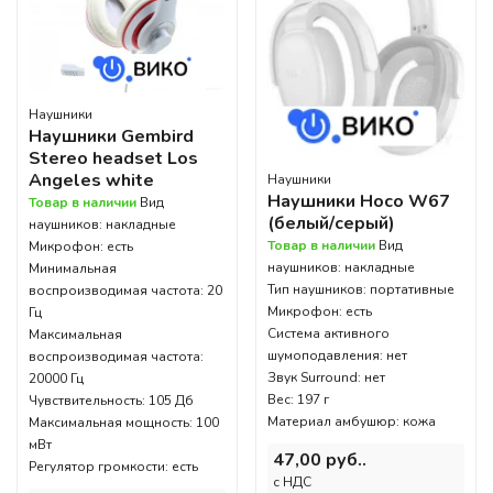
Наушники
Наушники Gembird
Stereo headset Los
Angeles white
Наушники
Наушники Hoco W67
Товар в наличии
Вид
(белый/серый)
наушников: накладные
Товар в наличии
Вид
Микрофон: есть
наушников: накладные
Минимальная
Тип наушников: портативные
воспроизводимая частота: 20
Микрофон: есть
Гц
Система активного
Максимальная
шумоподавления: нет
воспроизводимая частота:
Звук Surround: нет
20000 Гц
Вес: 197 г
Чувствительность: 105 Дб
Материал амбушюр: кожа
Максимальная мощность: 100
мВт
47,00 руб..
Регулятор громкости: есть
c НДС