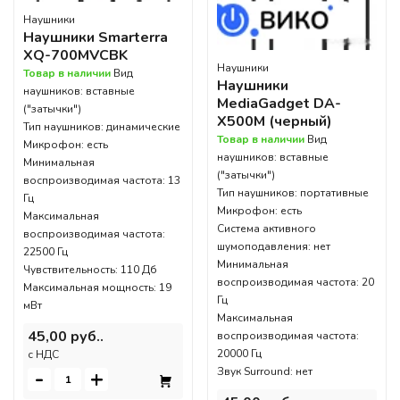
Наушники
Наушники Smarterra
XQ-700MVCBK
Наушники
Товар в наличии
Вид
Наушники
наушников: вставные
MediaGadget DA-
("затычки")
X500M (черный)
Тип наушников: динамические
Товар в наличии
Вид
Микрофон: есть
наушников: вставные
Минимальная
("затычки")
воспроизводимая частота: 13
Тип наушников: портативные
Гц
Микрофон: есть
Максимальная
Система активного
воспроизводимая частота:
шумоподавления: нет
22500 Гц
Минимальная
Чувствительность: 110 Дб
воспроизводимая частота: 20
Максимальная мощность: 19
Гц
мВт
Максимальная
45,00 руб..
воспроизводимая частота:
20000 Гц
c НДС
Звук Surround: нет
-
+