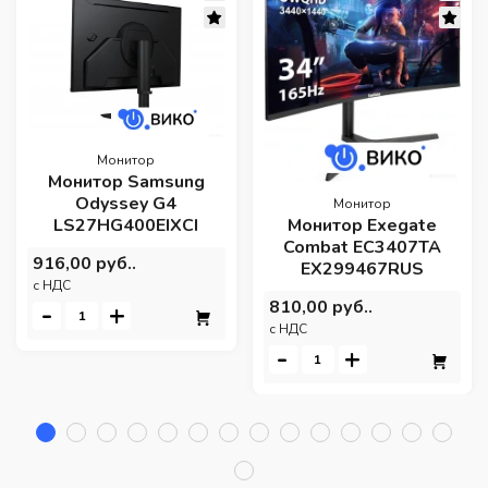
Монитор
Монитор Samsung
Odyssey G4
Монитор
LS27HG400EIXCI
Монитор Exegate
Combat EC3407TA
916,00 руб..
EX299467RUS
c НДС
810,00 руб..
-
+
c НДС
-
+